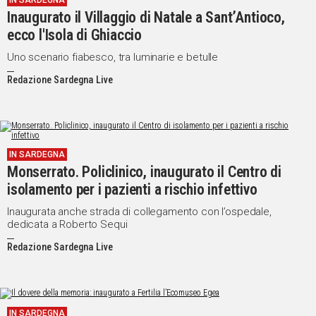
IN SARDEGNA
Inaugurato il Villaggio di Natale a Sant’Antioco,
IN
ITALIA
ecco l'Isola di Ghiaccio
NEL
Uno scenario fiabesco, tra luminarie e betulle
MONDO
Redazione Sardegna Live
SPORT
EVENTI
STORIE
IN SARDEGNA
VIDEO
Monserrato. Policlinico, inaugurato il Centro di
isolamento per i pazienti a rischio infettivo
Vai
Inaugurata anche strada di collegamento con l’ospedale,
dedicata a Roberto Sequi
Redazione Sardegna Live
UNISCITI
AL CANALE
WHATSAPP
IN SARDEGNA