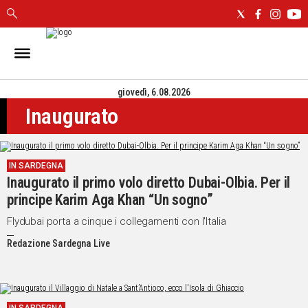
IN
SARDEGNA
giovedì, 6.08.2026
CAGLIARI
Inaugurato
SASSARI
NUORO
ORISTANO
IN SARDEGNA
SULCIS
Inaugurato il primo volo diretto Dubai-Olbia. Per il
GALLURA
principe Karim Aga Khan “Un sogno”
OGLIASTRA
MEDIO
Flydubai porta a cinque i collegamenti con l'Italia
CAMPIDANO
Redazione Sardegna Live
ALTRE
NOTIZIE
POLITICA