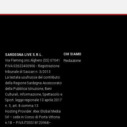
Social
CHI SIAMO
SARDEGNA LIVE S.R.L.
Via Fleming snc Alghero (SS) 07041
Redazione
P.IVA 02622400906 - Registrazione
tribunale di Sassari n. 3/2013
La testata usufruisce del contributo
della Regione Sardegna Assessorato
della Pubblica Istruzione, Beni
Culturali, Informazione, Spettacolo e
Sport. legge regionale 13 aprile 2017
n. 5, art. 8 comma 13
Hosting Provider: Atex Global Media
Srl – sede in Corso di Porta Vittoria
n.18 – P.IVA IT05518120968​–