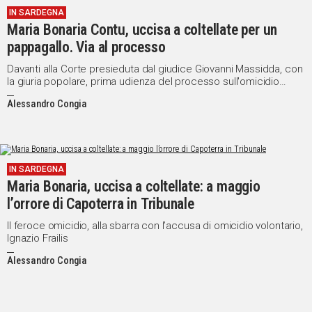
IN SARDEGNA
IN
Maria Bonaria Contu, uccisa a coltellate per un
ITALIA
pappagallo. Via al processo
NEL
MONDO
Davanti alla Corte presieduta dal giudice Giovanni Massidda, con
la giuria popolare, prima udienza del processo sull'omicidio
SPORT
compiuto nel maggio del 2017: alla sbarra, con la pesante
EVENTI
Alessandro Congia
accusa di omicidio, il vicino di casa, 47enne, Ignazio Frailis
STORIE
VIDEO
IN SARDEGNA
Maria Bonaria, uccisa a coltellate: a maggio
Vai
l’orrore di Capoterra in Tribunale
Il feroce omicidio, alla sbarra con l’accusa di omicidio volontario,
Ignazio Frailis
UNISCITI
Alessandro Congia
AL CANALE
WHATSAPP