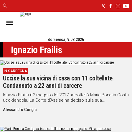
IN
SARDEGNA
domenica, 9.08.2026
CAGLIARI
Ignazio Frailis
SASSARI
NUORO
ORISTANO
IN SARDEGNA
SULCIS
Uccise la sua vicina di casa con 11 coltellate.
GALLURA
Condannato a 22 anni di carcere
OGLIASTRA
MEDIO
Ignazio Frailis il 2 maggio del 2017 accoltellò Maria Bonaria Contu
uccidendola. La Corte d’Assise ha deciso sulla sua
CAMPIDANO
colpevolezza
Alessandro Congia
ALTRE
NOTIZIE
POLITICA