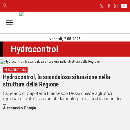
IN
SARDEGNA
venerdì, 7.08.2026
CAGLIARI
Hydrocontrol
SASSARI
NUORO
ORISTANO
IN SARDEGNA
SULCIS
Hydrocontrol, la scandalosa situazione nella
GALLURA
struttura della Regione
OGLIASTRA
MEDIO
Il sindaco di Capoterra Francesco Dessì chiese agli uffici
regionali di poter avere in affidamento gli edifici abbandonati per
CAMPIDANO
le associazioni di volontariato locali, ma tutto tace. Guardate il
Alessandro Congia
VIDEO
ALTRE
NOTIZIE
POLITICA