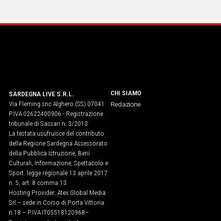
IN
ITALIA
NEL
MONDO
SPORT
EVENTI
STORIE
CHI SIAMO
SARDEGNA LIVE S.R.L.
Via Fleming snc Alghero (SS) 07041
Redazione
VIDEO
P.IVA 02622400906 - Registrazione
tribunale di Sassari n. 3/2013
La testata usufruisce del contributo
Vai
della Regione Sardegna Assessorato
della Pubblica Istruzione, Beni
Culturali, Informazione, Spettacolo e
Sport. legge regionale 13 aprile 2017
UNISCITI
n. 5, art. 8 comma 13
Hosting Provider: Atex Global Media
AL CANALE
Srl – sede in Corso di Porta Vittoria
WHATSAPP
n.18 – P.IVA IT05518120968​–