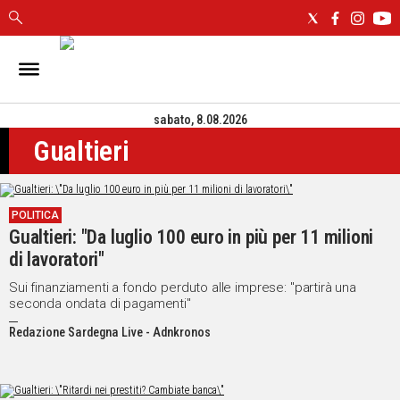
IN
SARDEGNA
sabato, 8.08.2026
CAGLIARI
Gualtieri
SASSARI
NUORO
ORISTANO
POLITICA
SULCIS
Gualtieri: "Da luglio 100 euro in più per 11 milioni
GALLURA
di lavoratori"
OGLIASTRA
MEDIO
Sui finanziamenti a fondo perduto alle imprese: "partirà una
seconda ondata di pagamenti"
CAMPIDANO
Redazione Sardegna Live - Adnkronos
ALTRE
NOTIZIE
POLITICA