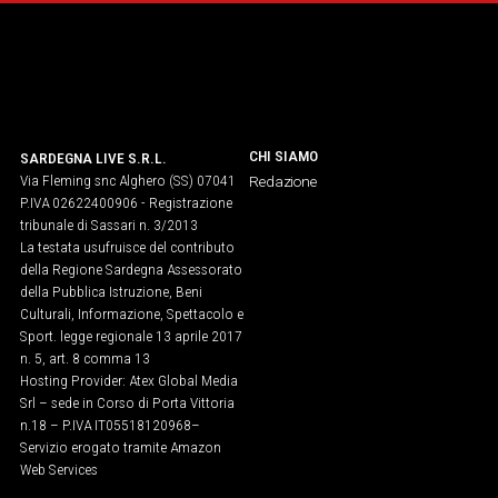
Social
CHI SIAMO
SARDEGNA LIVE S.R.L.
Via Fleming snc Alghero (SS) 07041
Redazione
P.IVA 02622400906 - Registrazione
tribunale di Sassari n. 3/2013
La testata usufruisce del contributo
della Regione Sardegna Assessorato
della Pubblica Istruzione, Beni
Culturali, Informazione, Spettacolo e
Sport. legge regionale 13 aprile 2017
n. 5, art. 8 comma 13
Hosting Provider: Atex Global Media
Srl – sede in Corso di Porta Vittoria
n.18 – P.IVA IT05518120968​–
Servizio erogato tramite Amazon
Web Services