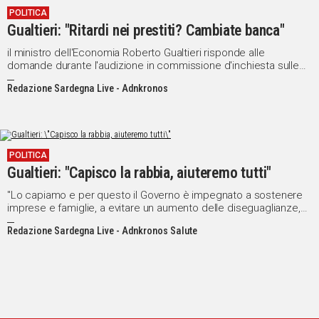
POLITICA
IN
Gualtieri: "Ritardi nei prestiti? Cambiate banca"
ITALIA
NEL
il ministro dell'Economia Roberto Gualtieri risponde alle
domande durante l'audizione in commissione d'inchiesta sulle
MONDO
banche.
SPORT
Redazione Sardegna Live - Adnkronos
EVENTI
STORIE
POLITICA
VIDEO
Gualtieri: "Capisco la rabbia, aiuteremo tutti"
"Lo capiamo e per questo il Governo è impegnato a sostenere
Vai
imprese e famiglie, a evitare un aumento delle diseguaglianze,
ad aiutare i più deboli"
Redazione Sardegna Live - Adnkronos Salute
UNISCITI
AL CANALE
WHATSAPP