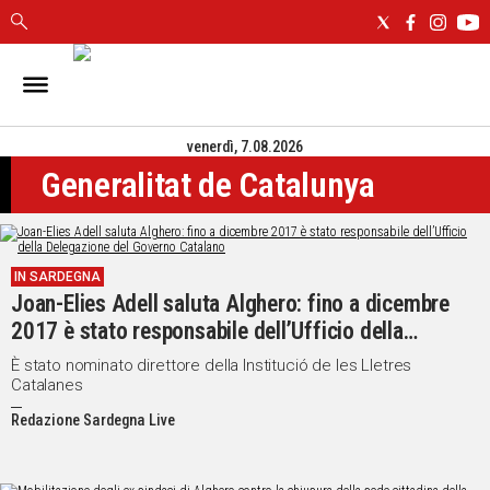
IN
SARDEGNA
venerdì, 7.08.2026
CAGLIARI
Generalitat de Catalunya
SASSARI
NUORO
ORISTANO
SULCIS
IN SARDEGNA
GALLURA
Joan-Elies Adell saluta Alghero: fino a dicembre
OGLIASTRA
2017 è stato responsabile dell’Ufficio della
MEDIO
Delegazione del Governo Catalano
È stato nominato direttore della Institució de les Lletres
CAMPIDANO
Catalanes
Redazione Sardegna Live
ALTRE
NOTIZIE
POLITICA