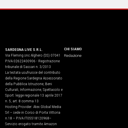
Social
CHI SIAMO
SARDEGNA LIVE S.R.L.
Via Fleming snc Alghero (SS) 07041
Redazione
P.IVA 02622400906 - Registrazione
tribunale di Sassari n. 3/2013
La testata usufruisce del contributo
della Regione Sardegna Assessorato
della Pubblica Istruzione, Beni
Culturali, Informazione, Spettacolo e
Sport. legge regionale 13 aprile 2017
n. 5, art. 8 comma 13
Hosting Provider: Atex Global Media
Srl – sede in Corso di Porta Vittoria
n.18 – P.IVA IT05518120968​–
Servizio erogato tramite Amazon