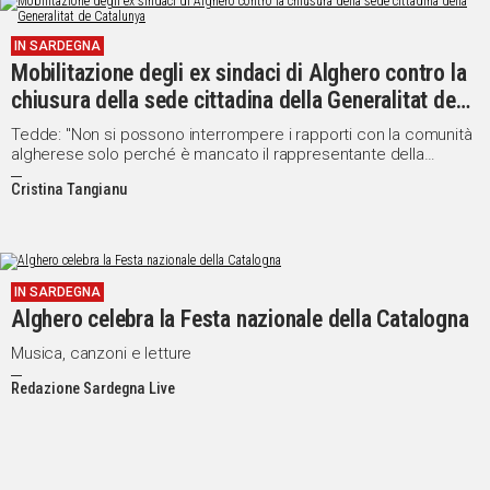
IN
IN SARDEGNA
ITALIA
Mobilitazione degli ex sindaci di Alghero contro la
NEL
chiusura della sede cittadina della Generalitat de
MONDO
Catalunya
SPORT
Tedde: "Non si possono interrompere i rapporti con la comunità
algherese solo perché è mancato il rappresentante della
EVENTI
comunità catalana"
STORIE
Cristina Tangianu
VIDEO
IN SARDEGNA
Alghero celebra la Festa nazionale della Catalogna
Vai
Musica, canzoni e letture
Redazione Sardegna Live
UNISCITI
AL CANALE
WHATSAPP