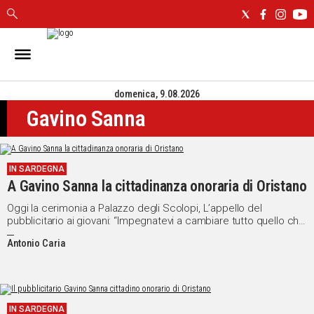
IN
SARDEGNA
domenica, 9.08.2026
CAGLIARI
Gavino Sanna
SASSARI
NUORO
ORISTANO
IN SARDEGNA
SULCIS
A Gavino Sanna la cittadinanza onoraria di Oristano
GALLURA
OGLIASTRA
Oggi la cerimonia a Palazzo degli Scolopi, L’appello del
pubblicitario ai giovani: “Impegnatevi a cambiare tutto quello che
MEDIO
non va bene”
CAMPIDANO
Antonio Caria
ALTRE
NOTIZIE
IN SARDEGNA
POLITICA