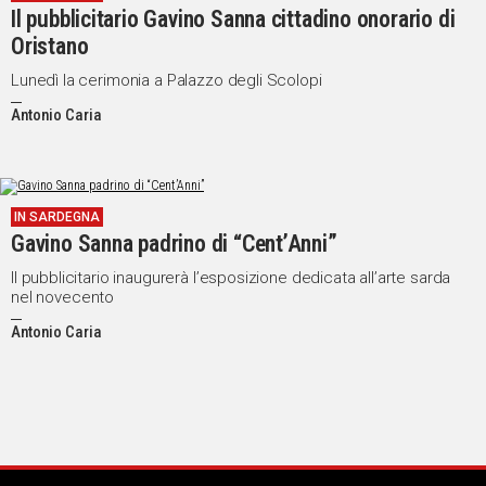
Il pubblicitario Gavino Sanna cittadino onorario di
IN
Oristano
ITALIA
NEL
Lunedì la cerimonia a Palazzo degli Scolopi
MONDO
Antonio Caria
SPORT
EVENTI
STORIE
IN SARDEGNA
Gavino Sanna padrino di “Cent’Anni”
VIDEO
Il pubblicitario inaugurerà l’esposizione dedicata all’arte sarda
nel novecento
Vai
Antonio Caria
UNISCITI
AL CANALE
WHATSAPP