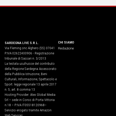
IN
ITALIA
NEL
MONDO
SPORT
EVENTI
CHI SIAMO
SARDEGNA LIVE S.R.L.
STORIE
Via Fleming snc Alghero (SS) 07041
Redazione
P.IVA 02622400906 - Registrazione
VIDEO
tribunale di Sassari n. 3/2013
La testata usufruisce del contributo
della Regione Sardegna Assessorato
della Pubblica Istruzione, Beni
Vai
Culturali, Informazione, Spettacolo e
Sport. legge regionale 13 aprile 2017
n. 5, art. 8 comma 13
UNISCITI
Hosting Provider: Atex Global Media
Srl – sede in Corso di Porta Vittoria
AL CANALE
n.18 – P.IVA IT05518120968​–
WHATSAPP
Servizio erogato tramite Amazon
Web Services