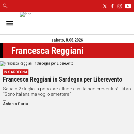
IN
SARDEGNA
sabato, 8.08.2026
CAGLIARI
Francesca Reggiani
SASSARI
NUORO
ORISTANO
IN SARDEGNA
SULCIS
Francesca Reggiani in Sardegna per Liberevento
GALLURA
OGLIASTRA
Sabato 27 luglio la popolare attrice e imitatrice presenterà il libro
“Sono italiana ma voglio smettere”
MEDIO
CAMPIDANO
Antonio Caria
ALTRE
NOTIZIE
POLITICA