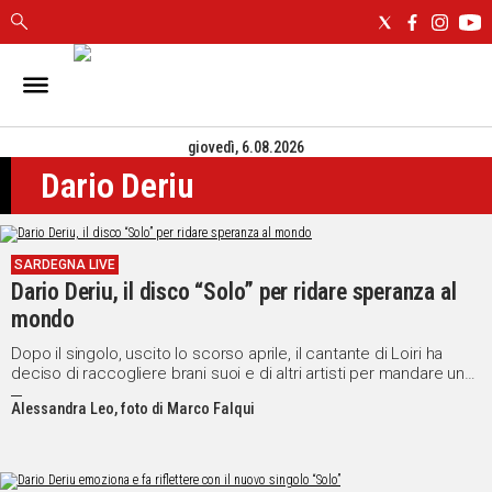
IN
SARDEGNA
giovedì, 6.08.2026
CAGLIARI
Dario Deriu
SASSARI
NUORO
ORISTANO
SARDEGNA LIVE
SULCIS
Dario Deriu, il disco “Solo” per ridare speranza al
GALLURA
mondo
OGLIASTRA
MEDIO
Dopo il singolo, uscito lo scorso aprile, il cantante di Loiri ha
deciso di raccogliere brani suoi e di altri artisti per mandare un
CAMPIDANO
messaggio di riflessione e ottimismo
Alessandra Leo, foto di Marco Falqui
ALTRE
NOTIZIE
POLITICA