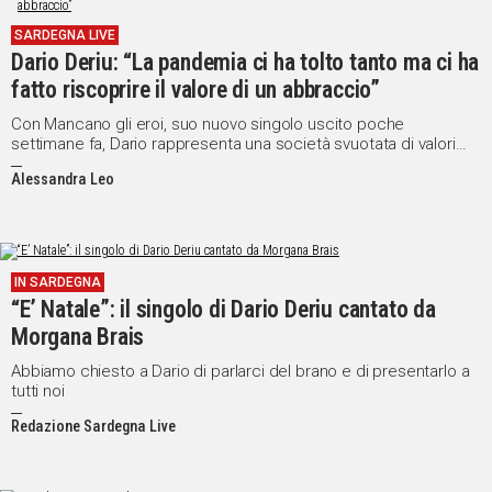
SARDEGNA LIVE
Social
Dario Deriu: “La pandemia ci ha tolto tanto ma ci ha
fatto riscoprire il valore di un abbraccio”
Con Mancano gli eroi, suo nuovo singolo uscito poche
settimane fa, Dario rappresenta una società svuotata di valori
imprescindibili, fatta di giovani che vivono una vita più virtuale
Alessandra Leo
che reale
IN SARDEGNA
“E’ Natale”: il singolo di Dario Deriu cantato da
Morgana Brais
Abbiamo chiesto a Dario di parlarci del brano e di presentarlo a
tutti noi
Redazione Sardegna Live