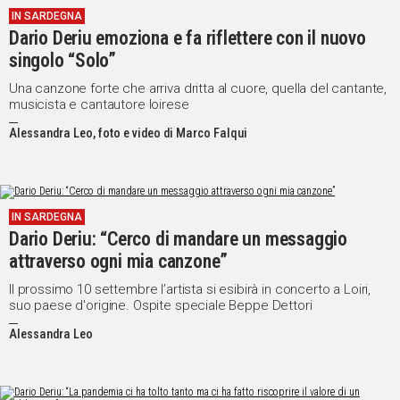
IN SARDEGNA
IN
Dario Deriu emoziona e fa riflettere con il nuovo
ITALIA
singolo “Solo”
NEL
MONDO
Una canzone forte che arriva dritta al cuore, quella del cantante,
musicista e cantautore loirese
SPORT
EVENTI
Alessandra Leo, foto e video di Marco Falqui
STORIE
VIDEO
IN SARDEGNA
Dario Deriu: “Cerco di mandare un messaggio
Vai
attraverso ogni mia canzone”
Il prossimo 10 settembre l’artista si esibirà in concerto a Loiri,
suo paese d'origine. Ospite speciale Beppe Dettori
UNISCITI
Alessandra Leo
AL CANALE
WHATSAPP