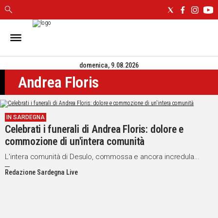
IN
SARDEGNA
domenica, 9.08.2026
CAGLIARI
Andrea Floris
SASSARI
NUORO
ORISTANO
IN SARDEGNA
SULCIS
Celebrati i funerali di Andrea Floris: dolore e
GALLURA
commozione di un'intera comunità
OGLIASTRA
MEDIO
L'intera comunità di Desulo, commossa e ancora incredula...
CAMPIDANO
Redazione Sardegna Live
ALTRE
NOTIZIE
POLITICA