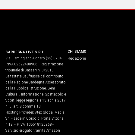
IN
ITALIA
NEL
MONDO
SPORT
EVENTI
STORIE
CHI SIAMO
SARDEGNA LIVE S.R.L.
Via Fleming snc Alghero (SS) 07041
Redazione
P.IVA 02622400906 - Registrazione
VIDEO
tribunale di Sassari n. 3/2013
La testata usufruisce del contributo
della Regione Sardegna Assessorato
Vai
della Pubblica Istruzione, Beni
Culturali, Informazione, Spettacolo e
Sport. legge regionale 13 aprile 2017
n. 5, art. 8 comma 13
UNISCITI
Hosting Provider: Atex Global Media
AL CANALE
Srl – sede in Corso di Porta Vittoria
n.18 – P.IVA IT05518120968​–
WHATSAPP
Servizio erogato tramite Amazon