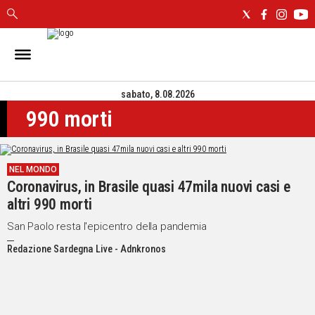
IN
SARDEGNA
sabato, 8.08.2026
CAGLIARI
990 morti
SASSARI
NUORO
ORISTANO
NEL MONDO
SULCIS
Coronavirus, in Brasile quasi 47mila nuovi casi e
GALLURA
altri 990 morti
OGLIASTRA
MEDIO
San Paolo resta l'epicentro della pandemia
CAMPIDANO
Redazione Sardegna Live - Adnkronos
ALTRE
NOTIZIE
POLITICA