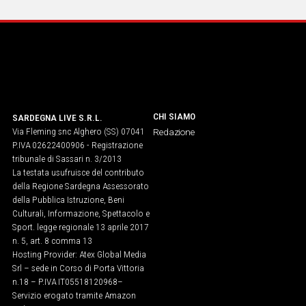
IN
ITALIA
NEL
MONDO
SPORT
EVENTI
STORIE
CHI SIAMO
SARDEGNA LIVE S.R.L.
Via Fleming snc Alghero (SS) 07041
Redazione
P.IVA 02622400906 - Registrazione
VIDEO
tribunale di Sassari n. 3/2013
La testata usufruisce del contributo
della Regione Sardegna Assessorato
Vai
della Pubblica Istruzione, Beni
Culturali, Informazione, Spettacolo e
Sport. legge regionale 13 aprile 2017
n. 5, art. 8 comma 13
UNISCITI
Hosting Provider: Atex Global Media
AL CANALE
Srl – sede in Corso di Porta Vittoria
n.18 – P.IVA IT05518120968​–
WHATSAPP
Servizio erogato tramite Amazon