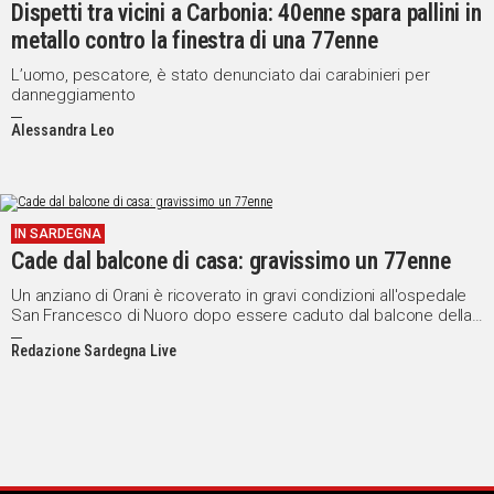
Dispetti tra vicini a Carbonia: 40enne spara pallini in
IN
metallo contro la finestra di una 77enne
ITALIA
L’uomo, pescatore, è stato denunciato dai carabinieri per
NEL
danneggiamento
MONDO
SPORT
Alessandra Leo
EVENTI
STORIE
IN SARDEGNA
VIDEO
Cade dal balcone di casa: gravissimo un 77enne
Un anziano di Orani è ricoverato in gravi condizioni all'ospedale
San Francesco di Nuoro dopo essere caduto dal balcone della
Vai
sua abitazione...
Redazione Sardegna Live
UNISCITI
AL CANALE
WHATSAPP