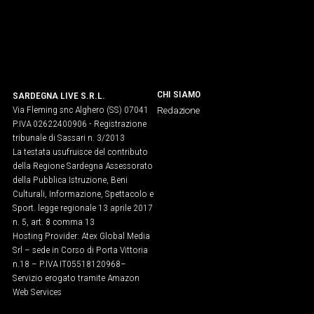
Social
CHI SIAMO
SARDEGNA LIVE S.R.L.
Via Fleming snc Alghero (SS) 07041
Redazione
P.IVA 02622400906 - Registrazione
tribunale di Sassari n. 3/2013
La testata usufruisce del contributo
della Regione Sardegna Assessorato
della Pubblica Istruzione, Beni
Culturali, Informazione, Spettacolo e
Sport. legge regionale 13 aprile 2017
n. 5, art. 8 comma 13
Hosting Provider: Atex Global Media
Srl – sede in Corso di Porta Vittoria
n.18 – P.IVA IT05518120968​–
Servizio erogato tramite Amazon
Web Services