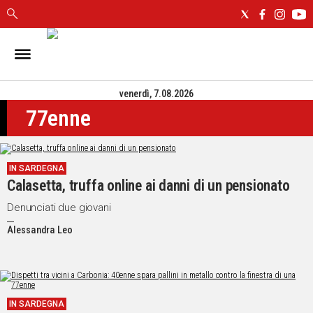
IN
SARDEGNA
venerdì, 7.08.2026
CAGLIARI
77enne
SASSARI
NUORO
ORISTANO
IN SARDEGNA
SULCIS
Calasetta, truffa online ai danni di un pensionato
GALLURA
OGLIASTRA
Denunciati due giovani
MEDIO
Alessandra Leo
CAMPIDANO
ALTRE
NOTIZIE
IN SARDEGNA
POLITICA