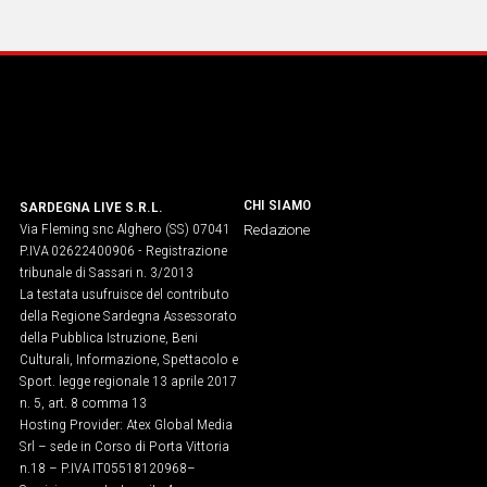
IN
ITALIA
NEL
MONDO
SPORT
EVENTI
STORIE
CHI SIAMO
SARDEGNA LIVE S.R.L.
Via Fleming snc Alghero (SS) 07041
Redazione
VIDEO
P.IVA 02622400906 - Registrazione
tribunale di Sassari n. 3/2013
La testata usufruisce del contributo
Vai
della Regione Sardegna Assessorato
della Pubblica Istruzione, Beni
Culturali, Informazione, Spettacolo e
Sport. legge regionale 13 aprile 2017
UNISCITI
n. 5, art. 8 comma 13
Hosting Provider: Atex Global Media
AL CANALE
Srl – sede in Corso di Porta Vittoria
WHATSAPP
n.18 – P.IVA IT05518120968​–