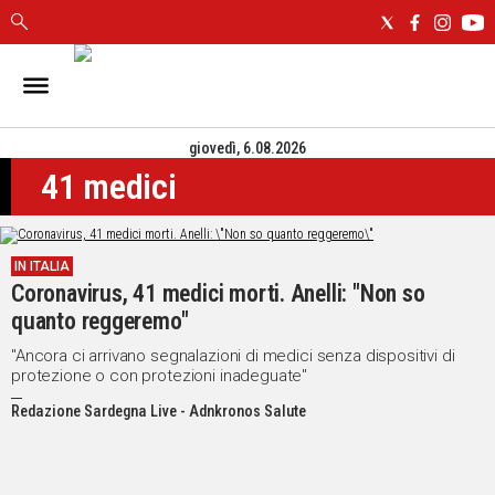
IN
SARDEGNA
giovedì, 6.08.2026
CAGLIARI
41 medici
SASSARI
NUORO
ORISTANO
IN ITALIA
SULCIS
Coronavirus, 41 medici morti. Anelli: "Non so
GALLURA
quanto reggeremo"
OGLIASTRA
MEDIO
"Ancora ci arrivano segnalazioni di medici senza dispositivi di
protezione o con protezioni inadeguate"
CAMPIDANO
Redazione Sardegna Live - Adnkronos Salute
ALTRE
NOTIZIE
POLITICA