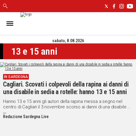
IN
SARDEGNA
sabato, 8.08.2026
CAGLIARI
13 e 15 anni
SASSARI
NUORO
ORISTANO
SULCIS
IN SARDEGNA
GALLURA
Cagliari. Scovati i colpevoli della rapina ai danni di
OGLIASTRA
una disabile in sedia a rotelle: hanno 13 e 15 anni
MEDIO
Hanno 13 e 15 anni gli autori della rapina messa a segno nel
CAMPIDANO
centro di Cagliari il 3 novembre scorso ai danni di una disabile di
79 anni in sedia a rotelle e della sua badante.
Redazione Sardegna Live
ALTRE
NOTIZIE
POLITICA