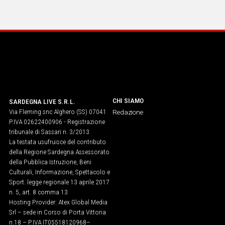
IN
ITALIA
NEL
MONDO
SPORT
EVENTI
STORIE
CHI SIAMO
SARDEGNA LIVE S.R.L.
Via Fleming snc Alghero (SS) 07041
VIDEO
Redazione
P.IVA 02622400906 - Registrazione
tribunale di Sassari n. 3/2013
La testata usufruisce del contributo
Vai
della Regione Sardegna Assessorato
della Pubblica Istruzione, Beni
Culturali, Informazione, Spettacolo e
UNISCITI
Sport. legge regionale 13 aprile 2017
n. 5, art. 8 comma 13
AL CANALE
Hosting Provider: Atex Global Media
Srl – sede in Corso di Porta Vittoria
WHATSAPP
n.18 – P.IVA IT05518120968​–