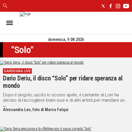
IN
SARDEGNA
domenica, 9.08.2026
CAGLIARI
“Solo”
SASSARI
NUORO
ORISTANO
SARDEGNA LIVE
SULCIS
Dario Deriu, il disco “Solo” per ridare speranza al
GALLURA
mondo
OGLIASTRA
MEDIO
Dopo il singolo, uscito lo scorso aprile, il cantante di Loiri ha
deciso di raccogliere brani suoi e di altri artisti per mandare un
CAMPIDANO
messaggio di riflessione e ottimismo
Alessandra Leo, foto di Marco Falqui
ALTRE
NOTIZIE
POLITICA