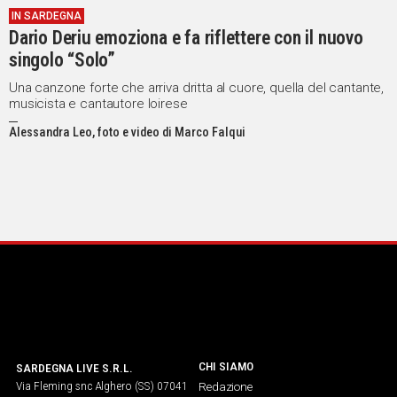
IN SARDEGNA
IN
Dario Deriu emoziona e fa riflettere con il nuovo
ITALIA
singolo “Solo”
NEL
MONDO
Una canzone forte che arriva dritta al cuore, quella del cantante,
musicista e cantautore loirese
SPORT
EVENTI
Alessandra Leo, foto e video di Marco Falqui
STORIE
VIDEO
Vai
UNISCITI
AL CANALE
CHI SIAMO
SARDEGNA LIVE S.R.L.
WHATSAPP
Via Fleming snc Alghero (SS) 07041
Redazione