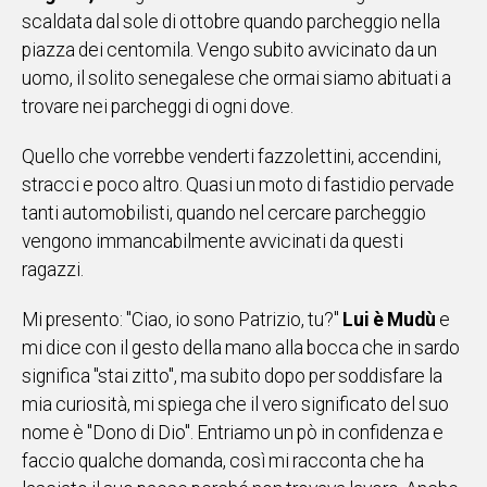
scaldata dal sole di ottobre quando parcheggio nella
IN
piazza dei centomila. Vengo subito avvicinato da un
ITALIA
uomo, il solito senegalese che ormai siamo abituati a
NEL
MONDO
trovare nei parcheggi di ogni dove.
SPORT
Quello che vorrebbe venderti fazzolettini, accendini,
EVENTI
stracci e poco altro. Quasi un moto di fastidio pervade
STORIE
tanti automobilisti, quando nel cercare parcheggio
vengono immancabilmente avvicinati da questi
VIDEO
ragazzi.
Vai
Mi presento: "Ciao, io sono Patrizio, tu?"
Lui è Mudù
e
mi dice con il gesto della mano alla bocca che in sardo
significa "stai zitto", ma subito dopo per soddisfare la
UNISCITI
mia curiosità, mi spiega che il vero significato del suo
AL CANALE
nome è "Dono di Dio". Entriamo un pò in confidenza e
faccio qualche domanda, così mi racconta che ha
WHATSAPP