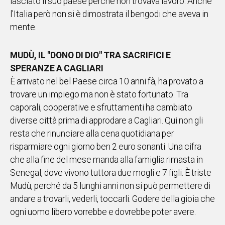
lasciato il suo paese perché non trovava lavoro. Anche
l'Italia però non si è dimostrata il bengodi che aveva in
Social
mente.
MUDÙ, IL "DONO DI DIO" TRA SACRIFICI E
SPERANZE A CAGLIARI
È arrivato nel bel Paese circa 10 anni fà, ha provato a
trovare un impiego ma non è stato fortunato. Tra
caporali, cooperative e sfruttamenti ha cambiato
diverse città prima di approdare a Cagliari. Qui non gli
resta che rinunciare alla cena quotidiana per
risparmiare ogni giorno ben 2 euro sonanti. Una cifra
che alla fine del mese manda alla famiglia rimasta in
Senegal, dove vivono tuttora due mogli e 7 figli. È triste
Mudù, perché da 5 lunghi anni non si può permettere di
andare a trovarli, vederli, toccarli. Godere della gioia che
ogni uomo libero vorrebbe e dovrebbe poter avere.