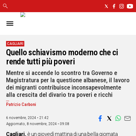
IN
SARDEGNA
CAGLIARI
CAGLIARI
Quello schiavismo moderno che ci
SASSARI
NUORO
rende tutti più poveri
ORISTANO
Mentre si accende lo scontro tra Governo e
SULCIS
Magistratura per la questione albanese, il lavoro
GALLURA
dei migranti contribuisce inconsapevolmente
OGLIASTRA
alla crescita del divario tra poveri e ricchi
MEDIO
CAMPIDANO
Patrizio Carboni
6 novembre, 2024 • 21:42
ALTRE
Aggiornato,
8 novembre, 2024 • 09:08
NOTIZIE
Cagliari,
è un giovedì mattina di una bella giornata
POLITICA