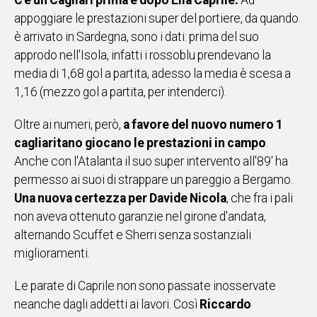
C'è un Cagliari prima e dopo Elia Caprile.
Ad
IN
appoggiare le prestazioni super del portiere, da quando
ITALIA
è arrivato in Sardegna, sono i dati: prima del suo
NEL
approdo nell'Isola, infatti i rossoblu prendevano la
MONDO
media di 1,68 gol a partita, adesso la media è scesa a
SPORT
1,16 (mezzo gol a partita, per intenderci).
EVENTI
STORIE
Oltre ai numeri, però,
a favore del nuovo numero 1
cagliaritano giocano le prestazioni in campo
.
VIDEO
Anche con l'Atalanta il suo super intervento all'89' ha
permesso ai suoi di strappare un pareggio a Bergamo.
Una nuova certezza per Davide Nicola
, che fra i pali
Vai
non aveva ottenuto garanzie nel girone d'andata,
alternando Scuffet e Sherri senza sostanziali
miglioramenti.
UNISCITI
AL CANALE
Le parate di Caprile non sono passate inosservate
WHATSAPP
neanche dagli addetti ai lavori. Così
Riccardo