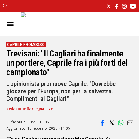
IN
SARDEGNA
CAGLIARI
CAPRILE PROMOSSO
Trevisani: "Il Cagliari ha finalmente
SASSARI
NUORO
un portiere, Caprile fra i più forti del
ORISTANO
campionato"
SULCIS
L'opinionista promuove Caprile: "Dovrebbe
GALLURA
giocare per l'Europa, non per la salvezza.
OGLIASTRA
Complimenti al Cagliari"
MEDIO
CAMPIDANO
Redazione Sardegna Live
18 febbraio, 2025 • 11:05
ALTRE
NOTIZIE
Aggiornato,
18 febbraio, 2025 • 11:05
POLITICA