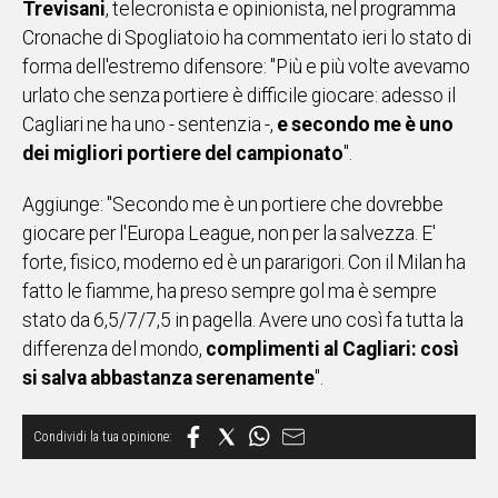
Trevisani
, telecronista e opinionista, nel programma
Cronache di Spogliatoio ha commentato ieri lo stato di
Social
forma dell'estremo difensore: "Più e più volte avevamo
urlato che senza portiere è difficile giocare: adesso il
Cagliari ne ha uno - sentenzia -,
e secondo me è uno
dei migliori portiere del campionato
".
Aggiunge: "Secondo me è un portiere che dovrebbe
giocare per l'Europa League, non per la salvezza. E'
forte, fisico, moderno ed è un pararigori. Con il Milan ha
fatto le fiamme, ha preso sempre gol ma è sempre
stato da 6,5/7/7,5 in pagella. Avere uno così fa tutta la
differenza del mondo,
complimenti al Cagliari: così
si salva abbastanza serenamente
".