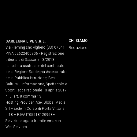
CHI SIAMO
SARDEGNA LIVE S.R.L.
Via Fleming snc Alghero (SS) 07041
Redazione
P.IVA 02622400906 - Registrazione
tribunale di Sassari n. 3/2013
La testata usufruisce del contributo
della Regione Sardegna Assessorato
della Pubblica Istruzione, Beni
Culturali, Informazione, Spettacolo e
Sport. legge regionale 13 aprile 2017
n. 5, art. 8 comma 13
Hosting Provider: Atex Global Media
Srl – sede in Corso di Porta Vittoria
n.18 – P.IVA IT05518120968​–
Servizio erogato tramite Amazon
Web Services