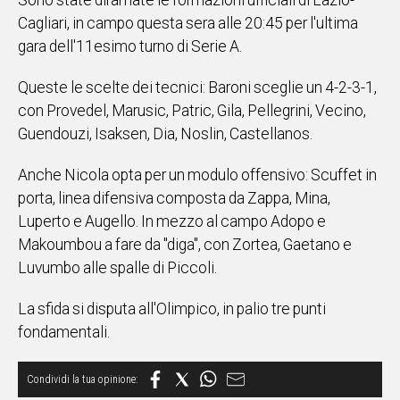
Sono state diramate le formazioni ufficiali di Lazio-
IN
Cagliari, in campo questa sera alle 20:45 per l'ultima
ITALIA
gara dell'11esimo turno di Serie A.
NEL
MONDO
Queste le scelte dei tecnici: Baroni sceglie un 4-2-3-1,
SPORT
con Provedel, Marusic, Patric, Gila, Pellegrini, Vecino,
EVENTI
Guendouzi, Isaksen, Dia, Noslin, Castellanos.
STORIE
Anche Nicola opta per un modulo offensivo: Scuffet in
porta, linea difensiva composta da Zappa, Mina,
VIDEO
Luperto e Augello. In mezzo al campo Adopo e
Makoumbou a fare da "diga", con Zortea, Gaetano e
Vai
Luvumbo alle spalle di Piccoli.
La sfida si disputa all'Olimpico, in palio tre punti
UNISCITI
fondamentali.
AL CANALE
WHATSAPP