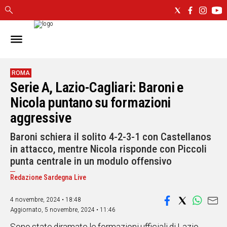
IN
SARDEGNA
CAGLIARI
ROMA
Serie A, Lazio-Cagliari: Baroni e
SASSARI
NUORO
Nicola puntano su formazioni
ORISTANO
aggressive
SULCIS
Baroni schiera il solito 4-2-3-1 con Castellanos
GALLURA
in attacco, mentre Nicola risponde con Piccoli
OGLIASTRA
punta centrale in un modulo offensivo
MEDIO
CAMPIDANO
Redazione Sardegna Live
4 novembre, 2024 • 18:48
ALTRE
NOTIZIE
Aggiornato,
5 novembre, 2024 • 11:46
POLITICA