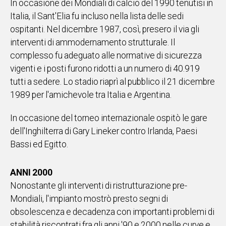
In occasione dei Mondiali di calcio del 1990 tenutisi in
Italia, il Sant'Elia fu incluso nella lista delle sedi
ospitanti. Nel dicembre 1987, così, presero il via gli
interventi di ammodernamento strutturale. Il
complesso fu adeguato alle normative di sicurezza
vigenti e i posti furono ridotti a un numero di 40.919
tutti a sedere. Lo stadio riaprì al pubblico il 21 dicembre
1989 per l'amichevole tra Italia e Argentina.
In occasione del torneo internazionale ospitò le gare
dell'Inghilterra di Gary Lineker contro Irlanda, Paesi
Bassi ed Egitto.
ANNI 2000
Nonostante gli interventi di ristrutturazione pre-
Mondiali, l'impianto mostrò presto segni di
obsolescenza e decadenza con importanti problemi di
stabilità riscontrati fra gli anni '90 e 2000 nelle curve e