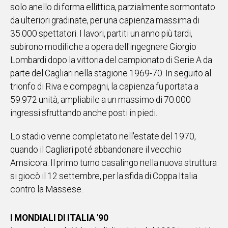
solo anello di forma ellittica, parzialmente sormontato
Social
da ulteriori gradinate, per una capienza massima di
35.000 spettatori. I lavori, partiti un anno più tardi,
subirono modifiche a opera dell'ingegnere Giorgio
Lombardi dopo la vittoria del campionato di Serie A da
parte del Cagliari nella stagione 1969-70. In seguito al
trionfo di Riva e compagni, la capienza fu portata a
59.972 unità, ampliabile a un massimo di 70.000
ingressi sfruttando anche posti in piedi.
Lo stadio venne completato nell'estate del 1970,
quando il Cagliari poté abbandonare il vecchio
Amsicora. Il primo turno casalingo nella nuova struttura
si giocò il 12 settembre, per la sfida di Coppa Italia
contro la Massese.
I MONDIALI DI ITALIA '90