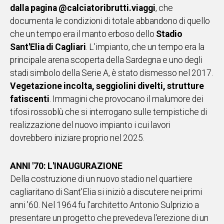
dalla pagina @calciatoribrutti.viaggi
, che
IN
documenta le condizioni di totale abbandono di quello
ITALIA
che un tempo era il manto erboso dello
Stadio
NEL
MONDO
Sant'Elia di Cagliari
. L'impianto, che un tempo era la
SPORT
principale arena scoperta della Sardegna e uno degli
EVENTI
stadi simbolo della Serie A, è stato dismesso nel 2017.
STORIE
Vegetazione incolta, seggiolini divelti, strutture
fatiscenti
. Immagini che provocano il malumore dei
tifosi rossoblù che si interrogano sulle tempistiche di
VIDEO
realizzazione del nuovo impianto i cui lavori
dovrebbero iniziare proprio nel 2025.
Vai
ANNI '70: L'INAUGURAZIONE
Della costruzione di un nuovo stadio nel quartiere
UNISCITI
cagliaritano di Sant'Elia si iniziò a discutere nei primi
AL CANALE
anni '60. Nel 1964 fu l'architetto Antonio Sulprizio a
WHATSAPP
presentare un progetto che prevedeva l'erezione di un