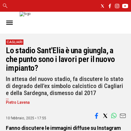
IN
SARDEGNA
CAGLIARI
CAGLIARI
Lo stadio Sant'Elia è una giungla, a
SASSARI
NUORO
che punto sono i lavori per il nuovo
ORISTANO
impianto?
SULCIS
In attesa del nuovo stadio, fa discutere lo stato
GALLURA
di degrado dell'ex simbolo calcistico di Cagliari
OGLIASTRA
e della Sardegna, dismesso dal 2017
MEDIO
CAMPIDANO
Pietro Lavena
ALTRE
10 febbraio, 2025 • 17:55
NOTIZIE
Fanno discutere le immagini diffuse su Instagram
POLITICA