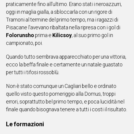
praticamente fino all'ultimo. Erano stati i neroazzurri,
IN
oggi in maglia gialla, a sbloccarla con un rigore di
ITALIA
Tramoni al termine del primo tempo, ma i ragazzi di
NEL
Pisacane l'avevano ribaltata nella ripresa con i gol di
MONDO
Folorunsho
prima e
Kilicsoy
, al suo primo gol in
SPORT
campionato, poi.
EVENTI
STORIE
Quando tutto sembrava apparecchiato per una vittoria,
ecco la beffa finale e certamente un natale guastato
VIDEO
per tutti i tifosi rossoblù.
Non è stato comunque un Cagliari bello e ordinato
Vai
quello visto questo pomeriggio alla Domus, troppi
errori, soprattutto bel primo tempo, e poca lucidità nel
UNISCITI
finale quando bisognava tenere a tutti i costi il risultato.
AL CANALE
Le formazioni
WHATSAPP