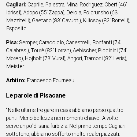
Cagliari:
Caprile, Palestra, Mina, Rodriguez, Obert (46'
Social
Idrissi), Adopo (55' Zappa), Deiola, Folorunsho (63'
Mazzitelli), Gaetano (83' Cavuoti), Kilicsoy (82' Borrelli),
Esposito.
Pisa:
Semper, Caracciolo, Canestrelli, Bonfanti (74'
Calabresi), Tourè (82' Lorran), Aebischer, Piccinini (74'
Moreo), Hojholt (73' Vural), Angori, Tramoni (82' Leris),
Meister.
Arbitro:
Francesco Fourneau
Le parole di Pisacane
"Nelle ultime tre gare in casa abbiamo perso quattro
punti. Meno bellezza nei momenti chiave . A volte
serve un po' di sana furbizia. Nel primo tempo Cagliari
sottotono, abbiamo sofferto molto i calci piazzati.