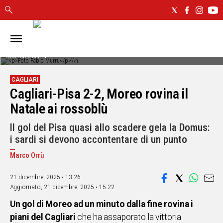
IN
SARDEGNA
Foto Fabio Murru
CAGLIARI
CAGLIARI
SASSARI
Cagliari-Pisa 2-2, Moreo rovina il
NUORO
Natale ai rossoblù
ORISTANO
SULCIS
Il gol del Pisa quasi allo scadere gela la Domus:
GALLURA
i sardi si devono accontentare di un punto
OGLIASTRA
Marco Orrù
MEDIO
CAMPIDANO
21 dicembre, 2025 • 13:26
Aggiornato,
21 dicembre, 2025 • 15:22
ALTRE
Un gol di Moreo ad un minuto dalla fine rovina i
NOTIZIE
piani del Cagliari
che ha assaporato la vittoria
POLITICA