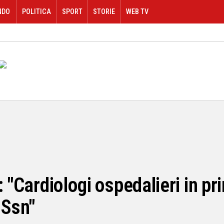
NDO
POLITICA
SPORT
STORIE
WEB TV
 "Cardiologi ospedalieri in pr
 Ssn"