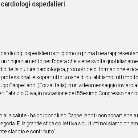
 cardiologi ospedalieri
cardiologi ospedalieri ogni giorno in prima linea rappresentan
 un ringraziamento per l'opera che viene svolta quotidianamente
dio della cultura cardiologica, promotrice di formazione e ric
 professionali e soprattutto umane di cui abbiamo tutti molto 
Ugo Cappellacci (Forza Italia) in un videomessaggio inviato a
ri Fabrizio Oliva, in occasione del 55esimo Congresso nazion
tto alla salute - ha poi concluso Cappellacci - non appartiene a
tegoria. E' la grande sfida collettiva a cui tutti noi siamo ch
te slancio e contributo".