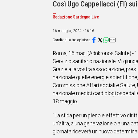
IN
Così Ugo Cappellacci (FI) sui
ITALIA
NEL
Redazione Sardegna Live
MONDO
SPORT
16 maggio, 2024 • 16:16
EVENTI
STORIE
Roma, 16 mag. (Adnkronos Salute) - "I 
VIDEO
Servizio sanitario nazionale. Vi giunga
Grazie alla vostra associazione, presi
nazionale quelle energie scientifiche,
Vai
Commissione Affari sociali e Salute, 
nazionale medici cardiologi ospedalie
UNISCITI
18 maggio.
AL CANALE
"La sfida per un pieno e effettivo diri
WHATSAPP
un'altra, a una generazione o a una ca
giornata riceverà un nuovo determinan
Social