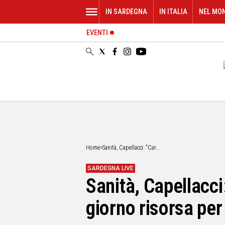
IN SARDEGNA
IN ITALIA
NEL MO
EVENTI
IN
SARDEGNA
CAGLIARI
SASSARI
NUORO
ORISTANO
SULCIS
GALLURA
OGLIASTRA
Home
>
Sanità, Capellacci: "Car...
MEDIO
CAMPIDANO
SARDEGNA LIVE
Sanità, Capellacci:
ALTRE
NOTIZIE
giorno risorsa per
POLITICA