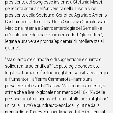
presidente del congresso insieme a Stefania Masci,
genetista agraria dell'università della Tuscia, vice
Social
presidente della Società di Genetica Agraria, e Antonio
Gasbarrini, direttore della Unità Operativa Complessa di
Medicina Interna e Gastroenterologia del Gemelli - a
un’esplosione del marketing dei prodotti ‘gluten-free’,
legata a una vera e propria ‘epidemia’ di intolleranza al
glutine".
"Ma quanto c’è di ‘moda’ o di suggestione e quanto di
solida realtà scientifica? "Le patologie conosciute
legate al frumento (celiachia, gluten-sensitivity, allergia
al frumento) – afferma Cammarota - hanno una
prevalenza che va dall’1 al 5%. Ma accanto a questo, si
stima che a livello globale non meno del 10-15% delle
persone si auto-diagnostichi una ‘intolleranza al glutine’
(in Italia il 12%) e quindi auto-escluda il glutine dalla
propria dieta. E questo riguarda soprattutto i millennial