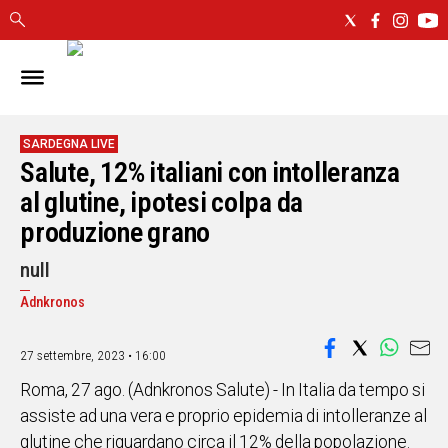
IN
SARDEGNA
CAGLIARI
SARDEGNA LIVE
Salute, 12% italiani con intolleranza
SASSARI
NUORO
al glutine, ipotesi colpa da
ORISTANO
produzione grano
SULCIS
null
GALLURA
OGLIASTRA
Adnkronos
MEDIO
CAMPIDANO
27 settembre, 2023 • 16:00
Roma, 27 ago. (Adnkronos Salute) - In Italia da tempo si
ALTRE
NOTIZIE
assiste ad una vera e proprio epidemia di intolleranze al
glutine che riguardano circa il 12% della popolazione.
POLITICA