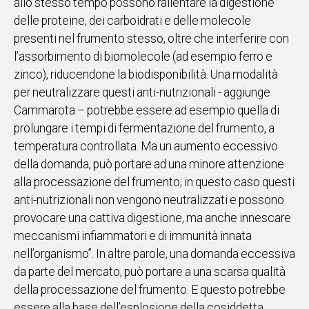
allo stesso tempo possono rallentare la digestione
delle proteine, dei carboidrati e delle molecole
presenti nel frumento stesso, oltre che interferire con
l’assorbimento di biomolecole (ad esempio ferro e
zinco), riducendone la biodisponibilità. Una modalità
per neutralizzare questi anti-nutrizionali - aggiunge
Cammarota – potrebbe essere ad esempio quella di
prolungare i tempi di fermentazione del frumento, a
temperatura controllata. Ma un aumento eccessivo
della domanda, può portare ad una minore attenzione
alla processazione del frumento; in questo caso questi
anti-nutrizionali non vengono neutralizzati e possono
provocare una cattiva digestione, ma anche innescare
meccanismi infiammatori e di immunità innata
nell’organismo”. In altre parole, una domanda eccessiva
da parte del mercato, può portare a una scarsa qualità
della processazione del frumento. E questo potrebbe
essere alla base dell’esplosione della cosiddetta