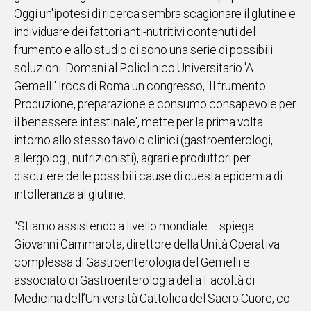
Oggi un'ipotesi di ricerca sembra scagionare il glutine e
IN
individuare dei fattori anti-nutritivi contenuti del
ITALIA
frumento e allo studio ci sono una serie di possibili
NEL
MONDO
soluzioni. Domani al Policlinico Universitario 'A.
SPORT
Gemelli' Irccs di Roma un congresso, 'Il frumento.
EVENTI
Produzione, preparazione e consumo consapevole per
STORIE
il benessere intestinale', mette per la prima volta
intorno allo stesso tavolo clinici (gastroenterologi,
VIDEO
allergologi, nutrizionisti), agrari e produttori per
discutere delle possibili cause di questa epidemia di
intolleranza al glutine.
Vai
“Stiamo assistendo a livello mondiale – spiega
Giovanni Cammarota, direttore della Unità Operativa
UNISCITI
complessa di Gastroenterologia del Gemelli e
AL CANALE
associato di Gastroenterologia della Facoltà di
WHATSAPP
Medicina dell’Università Cattolica del Sacro Cuore, co-