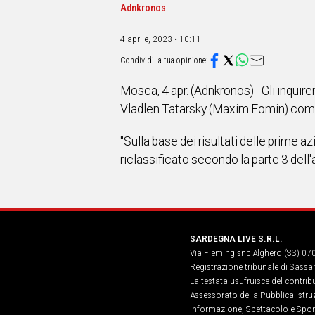
IN
Adnkronos
ITALIA
NEL
4 aprile, 2023 • 10:11
MONDO
SPORT
EVENTI
Mosca, 4 apr. (Adnkronos) - Gli inquir
STORIE
Vladlen Tatarsky (Maxim Fomin) come "
VIDEO
"Sulla base dei risultati delle prime a
riclassificato secondo la parte 3 dell
Vai
UNISCITI
SARDEGNA LIVE S.R.L.
AL CANALE
Via Fleming snc Alghero (SS) 07
Registrazione tribunale di Sassa
WHATSAPP
La testata usufruisce del contri
Assessorato della Pubblica Istruz
Informazione, Spettacolo e Sport
Social