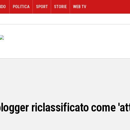
NDO
POLITICA
SPORT
STORIE
WEB TV
logger riclassificato come 'att