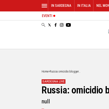
IN SARDEGNA
IN ITALIA
NEL MO
EVENTI
IN
SARDEGNA
CAGLIARI
SASSARI
NUORO
ORISTANO
SULCIS
GALLURA
OGLIASTRA
Home
>
Russia: omicidio blogger...
MEDIO
CAMPIDANO
SARDEGNA LIVE
Russia: omicidio b
ALTRE
NOTIZIE
null
POLITICA