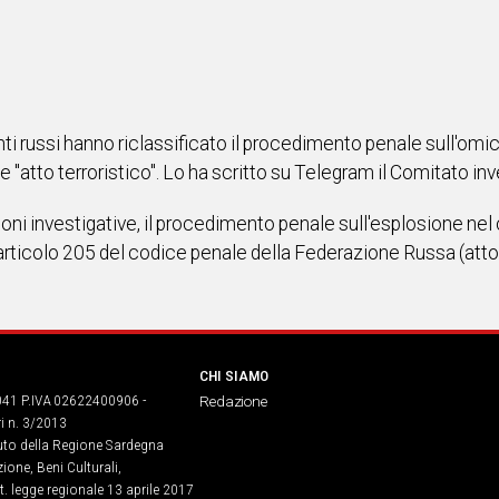
enti russi hanno riclassificato il procedimento penale sull'omi
atto terroristico". Lo ha scritto su Telegram il Comitato in
zioni investigative, il procedimento penale sull'esplosione nel
'articolo 205 del codice penale della Federazione Russa (atto t
CHI SIAMO
041 P.IVA 02622400906 -
Redazione
ri n. 3/2013
buto della Regione Sardegna
ione, Beni Culturali,
. legge regionale 13 aprile 2017