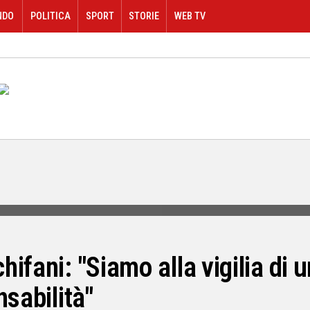
NDO
POLITICA
SPORT
STORIE
WEB TV
ifani: "Siamo alla vigilia di 
nsabilità"