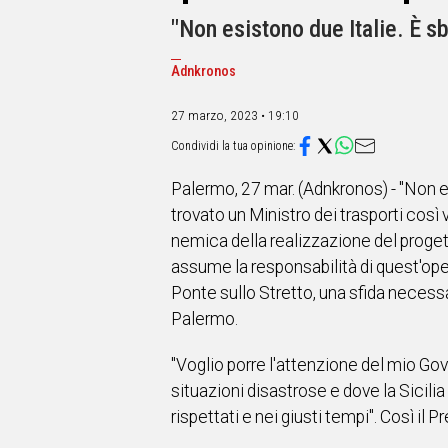
IN
ITALIA
"Non esistono due Italie. È s
NEL
MONDO
Adnkronos
SPORT
27 marzo, 2023 • 19:10
EVENTI
STORIE
Palermo, 27 mar. (Adnkronos) - "Non e
VIDEO
trovato un Ministro dei trasporti così 
nemica della realizzazione del progett
Vai
assume la responsabilità di quest'oper
Ponte sullo Stretto, una sfida necess
Palermo.
UNISCITI
AL CANALE
"Voglio porre l'attenzione del mio Go
WHATSAPP
situazioni disastrose e dove la Sicil
rispettati e nei giusti tempi". Così il 
Social