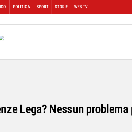
NDO
POLITICA
SPORT
STORIE
WEB TV
enze Lega? Nessun problema po