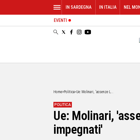
IN SARDEGNA
IN ITALIA
NEL MO
EVENTI
IN
SARDEGNA
CAGLIARI
SASSARI
NUORO
ORISTANO
SULCIS
GALLURA
OGLIASTRA
Home
>
Politica
>
Ue: Molinari, 'assenze L...
MEDIO
CAMPIDANO
POLITICA
Ue: Molinari, 'ass
ALTRE
NOTIZIE
impegnati'
POLITICA