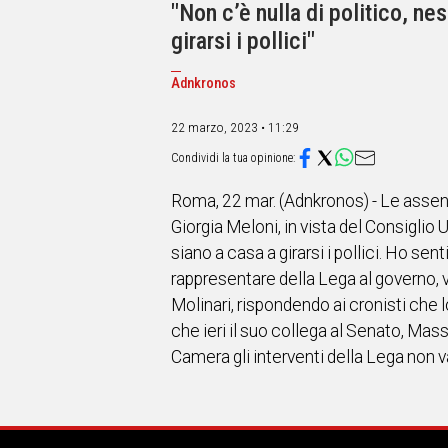
IN
"Non c’è nulla di politico, ne
ITALIA
girarsi i pollici"
NEL
MONDO
Adnkronos
SPORT
EVENTI
22 marzo, 2023 • 11:29
STORIE
VIDEO
Roma, 22 mar. (Adnkronos) - Le assenza
Giorgia Meloni, in vista del Consiglio 
siano a casa a girarsi i pollici. Ho se
Vai
rappresentare della Lega al governo, v
Molinari, rispondendo ai cronisti che 
UNISCITI
che ieri il suo collega al Senato, Ma
Camera gli interventi della Lega non van
AL CANALE
WHATSAPP
Social