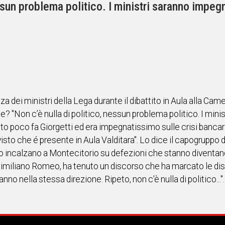
ssun problema politico. I ministri saranno impeg
 dei ministri della Lega durante il dibattito in Aula alla Cam
Ue? "Non c’è nulla di politico, nessun problema politico. I min
ntito poco fa Giorgetti ed era impegnatissimo sulle crisi banca
isto che é presente in Aula Valditara". Lo dice il capogruppo
lo incalzano a Montecitorio su defezioni che stanno diventando
ssimiliano Romeo, ha tenuto un discorso che ha marcato le dist
no nella stessa direzione. Ripeto, non c'è nulla di politico...".