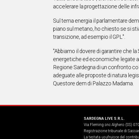
accelerare la progettazione delle infr
Sul tema energia il parlamentare dem 
piano sul metano, ho chiesto se si st
transizione, ad esempio il GPL".
"Abbiamo il dovere di garantire che la 
energetiche ed economiche legate all
Regione Sardegna di un confronto col
adeguate alle proposte di natura legi
Questore dem di Palazzo Madama.
SARDEGNA LIVE S.R.L.
Via Fleming snc Alghero (SS) 07
Registrazione tribunale di Sassa
La testata usufruisce del contri