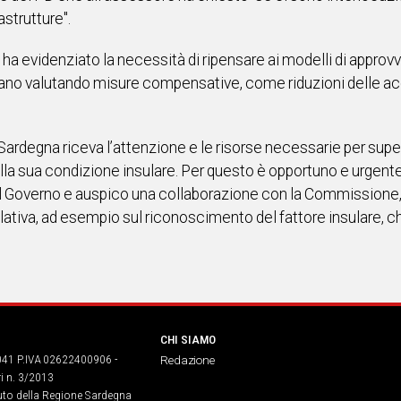
astrutture".
ha evidenziato la necessità di ripensare ai modelli di appro
iano valutando misure compensative, come riduzioni delle acc
Sardegna riceva l’attenzione e le risorse necessarie per superar
a sua condizione insulare. Per questo è opportuno e urgente 
 Governo e auspico una collaborazione con la Commissione, af
slativa, ad esempio sul riconoscimento del fattore insulare, c
CHI SIAMO
041 P.IVA 02622400906 -
Redazione
ri n. 3/2013
buto della Regione Sardegna