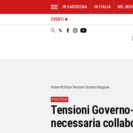
IN SARDEGNA
IN ITALIA
NEL MO
EVENTI
IN
SARDEGNA
CAGLIARI
SASSARI
NUORO
ORISTANO
SULCIS
GALLURA
OGLIASTRA
Home
>
Politica
>
Tensioni Governo-Regione...
MEDIO
CAMPIDANO
POLITICA
Tensioni Governo-
ALTRE
NOTIZIE
necessaria collab
POLITICA