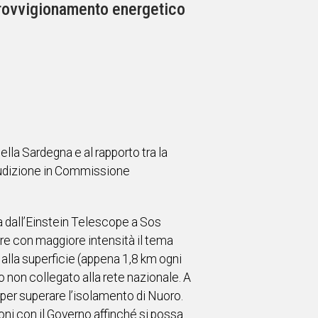
provvigionamento energetico
lla Sardegna e al rapporto tra la
’audizione in Commissione
ta dall’Einstein Telescope a Sos
are con maggiore intensità il tema
o alla superficie (appena 1,8 km ogni
o non collegato alla rete nazionale. A
 per superare l’isolamento di Nuoro.
oni con il Governo affinché si possa