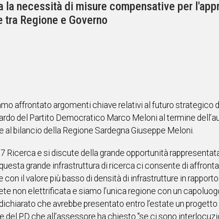
a la necessità di misure compensative per l'ap
e tra Regione e Governo
o affrontato argomenti chiave relativi al futuro strategico de
e sardo del Partito Democratico Marco Meloni al termine dell
re al bilancio della Regione Sardegna Giuseppe Meloni.
l G7 Ricerca e si discute della grande opportunità rappresenta
questa grande infrastruttura di ricerca ci consente di affront
e con il valore più basso di densità di infrastrutture in rapport
 rete non elettrificata e siamo l’unica regione con un capoluog
va dichiarato che avrebbe presentato entro l’estate un progetto
re del PD che all’assessore ha chiesto "se ci sono interlocuzi