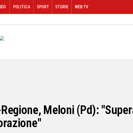
NDO
POLITICA
SPORT
STORIE
WEB TV
Regione, Meloni (Pd): "Supera
orazione"