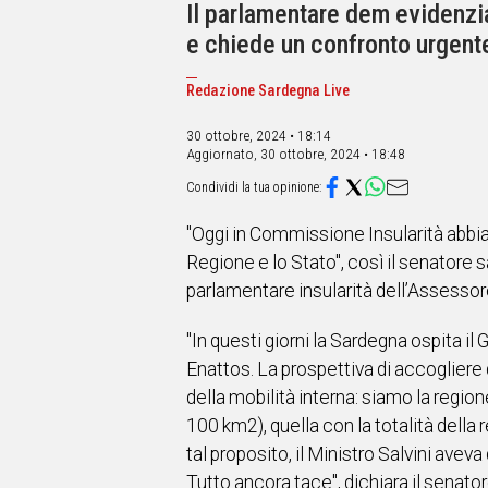
IN
Il parlamentare dem evidenzi
ITALIA
e chiede un confronto urgent
NEL
MONDO
Redazione Sardegna Live
SPORT
EVENTI
30 ottobre, 2024 • 18:14
Aggiornato,
30 ottobre, 2024 • 18:48
STORIE
VIDEO
"Oggi in Commissione Insularità abbiam
Regione e lo Stato", così il senator
Vai
parlamentare insularità dell’Assesso
"In questi giorni la Sardegna ospita i
UNISCITI
Enattos. La prospettiva di accogliere 
AL CANALE
della mobilità interna: siamo la region
WHATSAPP
100 km2), quella con la totalità della
tal proposito, il Ministro Salvini ave
Tutto ancora tace", dichiara il senato
Social