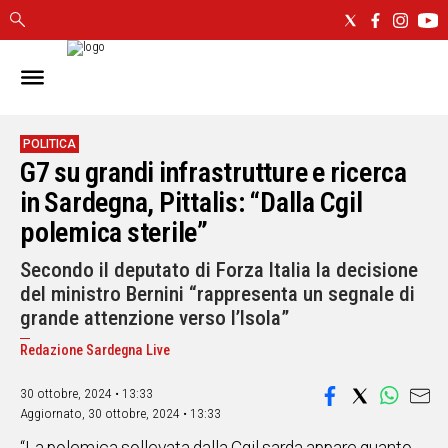
IN
SARDEGNA
CAGLIARI
POLITICA
G7 su grandi infrastrutture e ricerca
SASSARI
NUORO
in Sardegna, Pittalis: “Dalla Cgil
ORISTANO
polemica sterile”
SULCIS
Secondo il deputato di Forza Italia la decisione
GALLURA
del ministro Bernini “rappresenta un segnale di
OGLIASTRA
grande attenzione verso l’Isola”
MEDIO
CAMPIDANO
Redazione Sardegna Live
30 ottobre, 2024 • 13:33
ALTRE
NOTIZIE
Aggiornato,
30 ottobre, 2024 • 13:33
POLITICA