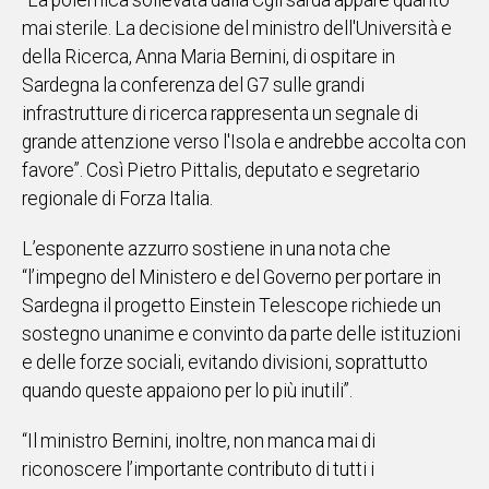
“La polemica sollevata dalla Cgil sarda appare quanto
IN
mai sterile. La decisione del ministro dell'Università e
ITALIA
della Ricerca, Anna Maria Bernini, di ospitare in
NEL
Sardegna la conferenza del G7 sulle grandi
MONDO
infrastrutture di ricerca rappresenta un segnale di
SPORT
grande attenzione verso l'Isola e andrebbe accolta con
EVENTI
favore”. Così Pietro Pittalis, deputato e segretario
STORIE
regionale di Forza Italia.
VIDEO
L’esponente azzurro sostiene in una nota che
“l’impegno del Ministero e del Governo per portare in
Sardegna il progetto Einstein Telescope richiede un
Vai
sostegno unanime e convinto da parte delle istituzioni
e delle forze sociali, evitando divisioni, soprattutto
quando queste appaiono per lo più inutili”.
UNISCITI
AL CANALE
“Il ministro Bernini, inoltre, non manca mai di
WHATSAPP
riconoscere l’importante contributo di tutti i