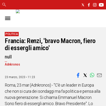
IN
SARDEGNA
CAGLIARI
POLITICA
Francia: Renzi, 'bravo Macron, fiero
SASSARI
NUORO
di essergli amico'
ORISTANO
null
SULCIS
GALLURA
Adnkronos
OGLIASTRA
MEDIO
23 marzo, 2023 • 11:23
CAMPIDANO
Roma, 23 mar (Adnkronos) - "C’è un leader in Europa
che non si cura dei sondaggi ma fa politica e pensa alla
ALTRE
nuova generazione. Si chiama Emmanuel Macron.
NOTIZIE
Sono fiero di essergli amico. Bravo Presidente". Lo
POLITICA