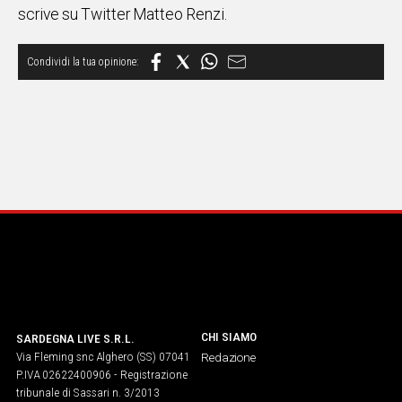
scrive su Twitter Matteo Renzi.
IN
ITALIA
NEL
MONDO
SPORT
EVENTI
STORIE
VIDEO
Vai
UNISCITI
CHI SIAMO
SARDEGNA LIVE S.R.L.
AL CANALE
Via Fleming snc Alghero (SS) 07041
Redazione
P.IVA 02622400906 - Registrazione
WHATSAPP
tribunale di Sassari n. 3/2013