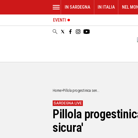
IN SARDEGNA
IN ITALIA
NEL MO
EVENTI
IN
SARDEGNA
CAGLIARI
SASSARI
NUORO
ORISTANO
SULCIS
GALLURA
OGLIASTRA
Home
>
Pillola progestinica sen...
MEDIO
CAMPIDANO
SARDEGNA LIVE
Pillola progestini
ALTRE
NOTIZIE
sicura'
POLITICA