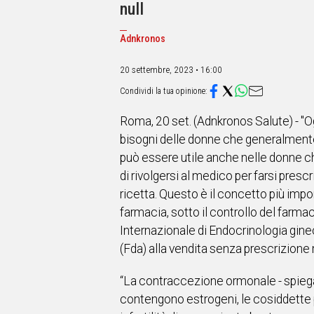
IN
null
ITALIA
NEL
Adnkronos
MONDO
SPORT
20 settembre, 2023 • 16:00
EVENTI
STORIE
Roma, 20 set. (Adnkronos Salute) - "Og
VIDEO
bisogni delle donne che generalmente
può essere utile anche nelle donne 
di rivolgersi al medico per farsi prescr
Vai
ricetta. Questo è il concetto più imp
farmacia, sotto il controllo del farma
UNISCITI
Internazionale di Endocrinologia gine
(Fda) alla vendita senza prescrizione 
AL CANALE
WHATSAPP
“La contraccezione ormonale - spiega
contengono estrogeni, le cosiddette p
Social