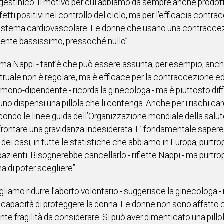
progestinico. Il motivo per cui abbiamo da sempre anche prod
tti positivi nel controllo del ciclo, ma per l’efficacia contr
sistema cardiovascolare. Le donne che usano una contraccezi
mente bassissimo, pressoché nullo”.
ferma Nappi - tant’è che può essere assunta, per esempio, anch
estruale non è regolare, ma è efficace per la contraccezione 
ono-dipendente - ricorda la ginecologa - ma è piuttosto diffici
dispensi una pillola che li contenga. Anche per i rischi card
ondo le linee guida dell’Organizzazione mondiale della salute
frontare una gravidanza indesiderata. E’ fondamentale sapere -
dei casi, in tutte le statistiche che abbiamo in Europa, purtrop
azienti. Bisognerebbe cancellarlo - riflette Nappi - ma purtro
 di poter scegliere”.
gliamo ridurre l’aborto volontario - suggerisce la ginecologa 
a capacità di proteggere la donna. Le donne non sono affatto c
nte fragilità da considerare. Si può aver dimenticato una pillola