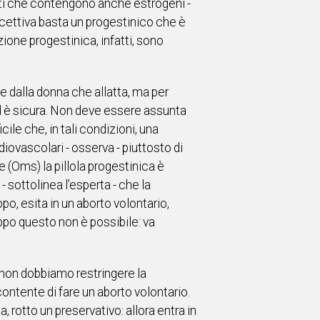
otti che contengono anche estrogeni -
accettiva basta un progestinico che è
one progestinica, infatti, sono
e dalla donna che allatta, ma per
ed è sicura. Non deve essere assunta
le che, in tali condizioni, una
iovascolari - osserva - piuttosto di
 (Oms) la pillola progestinica è
 sottolinea l’esperta - che la
po, esita in un aborto volontario,
ppo questo non è possibile: va
- non dobbiamo restringere la
ontente di fare un aborto volontario.
, rotto un preservativo: allora entra in