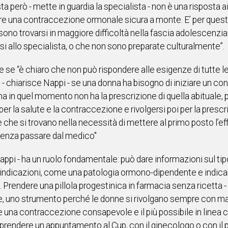
ta però - mette in guardia la specialista - non è una risposta 
re una contraccezione ormonale sicura a monte. E’ per ques
ono trovarsi in maggiore difficoltà nella fascia adolescenzia
rsi allo specialista, o che non sono preparate culturalmente”.
nche se “è chiaro che non può rispondere alle esigenze di tutte 
di - chiarisce Nappi - se una donna ha bisogno di iniziare un co
a in quel momento non ha la prescrizione di quella abituale, p
 per la salute e la contraccezione e rivolgersi poi per la pres
 che si trovano nella necessità di mettere al primo posto l’e
 senza passare dal medico"
appi - ha un ruolo fondamentale: può dare informazioni sul tipo
indicazioni, come una patologia ormono-dipendente e indicare
 Prendere una pillola progestinica in farmacia senza ricetta -
, uno strumento perché le donne si rivolgano sempre con mag
e una contraccezione consapevole e il più possibile in linea co
 prendere un appuntamento al Cup, con il ginecologo o con il 