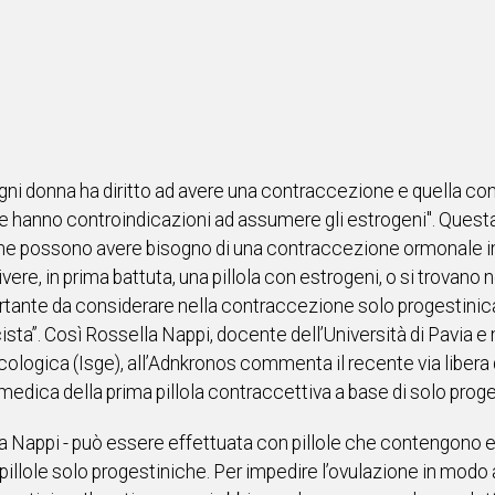
ni donna ha diritto ad avere una contraccezione e quella con l
 hanno controindicazioni ad assumere gli estrogeni". Questa
che possono avere bisogno di una contraccezione ormonale i
ivere, in prima battuta, una pillola con estrogeni, o si trovano 
ortante da considerare nella contraccezione solo progestinica
cista”. Così Rossella Nappi, docente dell’Università di Pavia 
cologica (Isge), all’Adnkronos commenta il recente via liber
medica della prima pillola contraccettiva a base di solo proge
 Nappi - può essere effettuata con pillole che contengono es
illole solo progestiniche. Per impedire l’ovulazione in modo