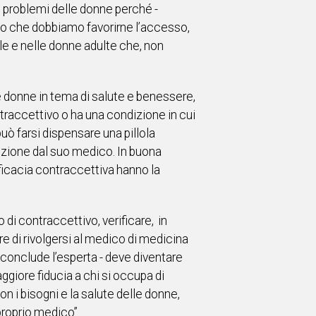
ai problemi delle donne perché -
to che dobbiamo favorirne l’accesso,
le e nelle donne adulte che, non
le donne in tema di salute e benessere,
ntraccettivo o ha una condizione in cui
uò farsi dispensare una pillola
crizione dal suo medico. In buona
fficacia contraccettiva hanno la
 di contraccettivo, verificare, in
 di rivolgersi al medico di medicina
 conclude l’esperta - deve diventare
giore fiducia a chi si occupa di
n i bisogni e la salute delle donne,
proprio medico”.