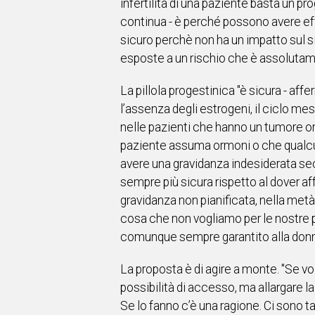
infertilità di una paziente basta un 
continua - è perché possono avere effe
sicuro perchè non ha un impatto sul 
esposte a un rischio che è assoluta
La pillola progestinica "è sicura - af
l’assenza degli estrogeni, il ciclo m
nelle pazienti che hanno un tumore orm
paziente assuma ormoni o che qualcuno 
avere una gravidanza indesiderata sec
sempre più sicura rispetto al dover af
gravidanza non pianificata, nella metà 
cosa che non vogliamo per le nostre p
comunque sempre garantito alla donna
La proposta è di agire a monte. "Se vo
possibilità di accesso, ma allargare l
Se lo fanno c’è una ragione. Ci sono ta