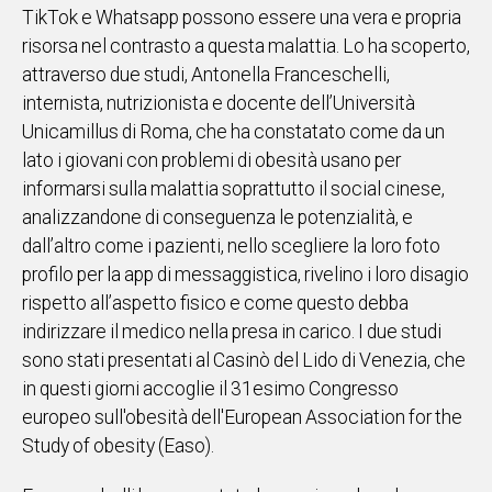
TikTok e Whatsapp possono essere una vera e propria
IN
risorsa nel contrasto a questa malattia. Lo ha scoperto,
ITALIA
attraverso due studi, Antonella Franceschelli,
NEL
MONDO
internista, nutrizionista e docente dell’Università
SPORT
Unicamillus di Roma, che ha constatato come da un
EVENTI
lato i giovani con problemi di obesità usano per
STORIE
informarsi sulla malattia soprattutto il social cinese,
analizzandone di conseguenza le potenzialità, e
dall’altro come i pazienti, nello scegliere la loro foto
VIDEO
profilo per la app di messaggistica, rivelino i loro disagio
rispetto all’aspetto fisico e come questo debba
Vai
indirizzare il medico nella presa in carico. I due studi
sono stati presentati al Casinò del Lido di Venezia, che
in questi giorni accoglie il 31esimo Congresso
UNISCITI
europeo sull'obesità dell'European Association for the
AL CANALE
Study of obesity (Easo).
WHATSAPP