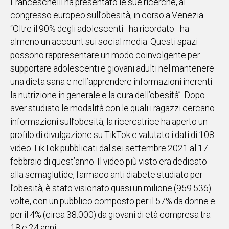
Franceschelli ha presentato le sue ricerche, al
congresso europeo sull’obesità, in corso a Venezia.
Social
“Oltre il 90% degli adolescenti - ha ricordato - ha
almeno un account sui social media. Questi spazi
possono rappresentare un modo coinvolgente per
supportare adolescenti e giovani adulti nel mantenere
una dieta sana e nell’apprendere informazioni inerenti
la nutrizione in generale e la cura dell’obesità”. Dopo
aver studiato le modalità con le quali i ragazzi cercano
informazioni sull’obesità, la ricercatrice ha aperto un
profilo di divulgazione su TikTok e valutato i dati di 108
video TikTok pubblicati dal sei settembre 2021 al 17
febbraio di quest’anno. Il video più visto era dedicato
alla semaglutide, farmaco anti diabete studiato per
l’obesità, è stato visionato quasi un milione (959.536)
volte, con un pubblico composto per il 57% da donne e
per il 4% (circa 38.000) da giovani di età compresa tra
18 e 24 anni.