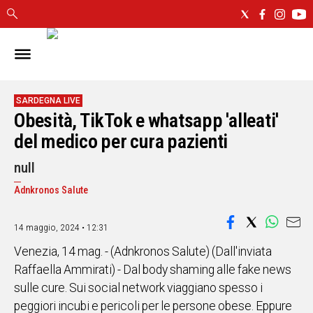
IN
SARDEGNA
CAGLIARI
SARDEGNA LIVE
Obesità, TikTok e whatsapp 'alleati'
SASSARI
NUORO
del medico per cura pazienti
ORISTANO
null
SULCIS
GALLURA
Adnkronos Salute
OGLIASTRA
MEDIO
14 maggio, 2024 • 12:31
CAMPIDANO
Venezia, 14 mag. - (Adnkronos Salute) (Dall'inviata
Raffaella Ammirati) - Dal body shaming alle fake news
ALTRE
sulle cure. Sui social network viaggiano spesso i
NOTIZIE
peggiori incubi e pericoli per le persone obese. Eppure
POLITICA