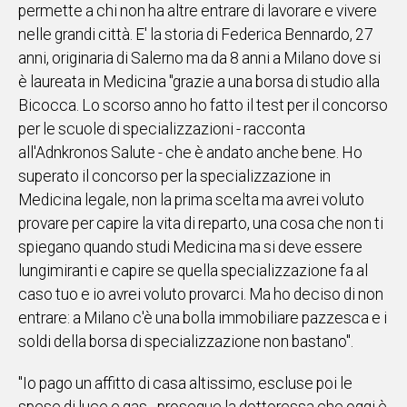
permette a chi non ha altre entrare di lavorare e vivere
IN
nelle grandi città. E' la storia di Federica Bennardo, 27
ITALIA
anni, originaria di Salerno ma da 8 anni a Milano dove si
NEL
è laureata in Medicina "grazie a una borsa di studio alla
MONDO
Bicocca. Lo scorso anno ho fatto il test per il concorso
SPORT
per le scuole di specializzazioni - racconta
EVENTI
all'Adnkronos Salute - che è andato anche bene. Ho
STORIE
superato il concorso per la specializzazione in
Medicina legale, non la prima scelta ma avrei voluto
VIDEO
provare per capire la vita di reparto, una cosa che non ti
spiegano quando studi Medicina ma si deve essere
Vai
lungimiranti e capire se quella specializzazione fa al
caso tuo e io avrei voluto provarci. Ma ho deciso di non
entrare: a Milano c'è una bolla immobiliare pazzesca e i
UNISCITI
soldi della borsa di specializzazione non bastano".
AL CANALE
"Io pago un affitto di casa altissimo, escluse poi le
WHATSAPP