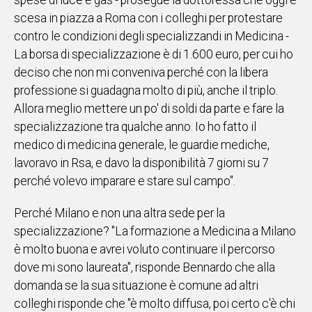
spese di luce e gas - prosegue la dottoressa che oggi è
scesa in piazza a Roma con i colleghi per protestare
Social
contro le condizioni degli specializzandi in Medicina -
La borsa di specializzazione è di 1.600 euro, per cui ho
deciso che non mi conveniva perché con la libera
professione si guadagna molto di più, anche il triplo.
Allora meglio mettere un po' di soldi da parte e fare la
specializzazione tra qualche anno. Io ho fatto il
medico di medicina generale, le guardie mediche,
lavoravo in Rsa, e davo la disponibilità 7 giorni su 7
perché volevo imparare e stare sul campo".
Perché Milano e non una altra sede per la
specializzazione? "La formazione a Medicina a Milano
è molto buona e avrei voluto continuare il percorso
dove mi sono laureata", risponde Bennardo che alla
domanda se la sua situazione è comune ad altri
colleghi risponde che "è molto diffusa, poi certo c'è chi