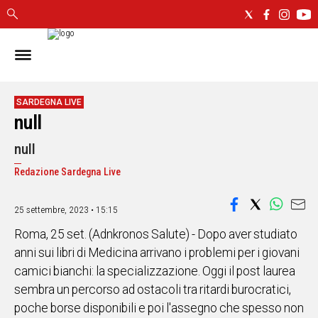
IN
SARDEGNA
CAGLIARI
SARDEGNA LIVE
null
SASSARI
NUORO
null
ORISTANO
Redazione Sardegna Live
SULCIS
GALLURA
OGLIASTRA
25 settembre, 2023 • 15:15
MEDIO
Roma, 25 set. (Adnkronos Salute) - Dopo aver studiato
CAMPIDANO
anni sui libri di Medicina arrivano i problemi per i giovani
camici bianchi: la specializzazione. Oggi il post laurea
ALTRE
sembra un percorso ad ostacoli tra ritardi burocratici,
NOTIZIE
poche borse disponibili e poi l'assegno che spesso non
POLITICA