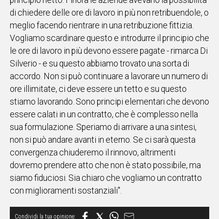
principio netto. Finora le aziende avevano la possibilità
di chiedere delle ore di lavoro in più non retribuendole, o
Social
meglio facendo rientrare in una retribuzione fittizia.
Vogliamo scardinare questo e introdurre il principio che
le ore di lavoro in più devono essere pagate - rimarca Di
Silverio - e su questo abbiamo trovato una sorta di
accordo. Non si può continuare a lavorare un numero di
ore illimitate, ci deve essere un tetto e su questo
stiamo lavorando. Sono principi elementari che devono
essere calati in un contratto, che è complesso nella
sua formulazione. Speriamo di arrivare a una sintesi,
non si può andare avanti in eterno. Se ci sarà questa
convergenza chiuderemo il rinnovo, altrimenti
dovremo prendere atto che non è stato possibile, ma
siamo fiduciosi. Sia chiaro che vogliamo un contratto
con miglioramenti sostanziali".