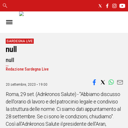
IN
SARDEGNA
CAGLIARI
SARDEGNA LIVE
null
SASSARI
NUORO
null
ORISTANO
Redazione Sardegna Live
SULCIS
GALLURA
OGLIASTRA
20 settembre, 2023 • 19:00
MEDIO
Roma, 29 set. (Adnkronos Salute) - "Abbiamo discusso
CAMPIDANO
dell'orario di lavoro e del patrocinio legale e condiviso
la struttura delle norme. Ci siamo dati appuntamento al
ALTRE
28 settembre. Se ci sono le condizioni, chiudiamo".
NOTIZIE
Così all'Adnkronos Salute il presidente dell'Aran,
POLITICA