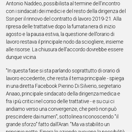
Antonio Naddeo, possibilista al termine dell'incontro
IN
con i sindacati dei medici e del resto della dirigenza del
ITALIA
Ssn per il rinnovo del contratto di lavoro 2019-21. Alla
NEL
ripresa delle trattative dopo la fumata nera di inizio
MONDO
agosto e la pausa estiva, la questione dell'orario di
SPORT
lavoro restava il principale nodo da sciogliere, insieme
EVENTI
alle risorse. La chiusura dell'accordo dovrebbe essere
STORIE
dunque vicina.
VIDEO
"In questa fase si sta parlando soprattutto di orario di
lavoro eccedente, che resta il tema principale - spiega
Vai
in una diretta Facebook Pierino Di Silverio, segretario
Anaao, principale sindacato della dirigenza medica e
fra i più critici nel corso delle trattative - e su cui ci
UNISCITI
andiamo verso una convergenze, che però non può
AL CANALE
prescindere dai numeri", sottolinea riconoscendo "il
grande sforzo" fatto dall'Aran. "Ma va stabilito un
WHATSAPP