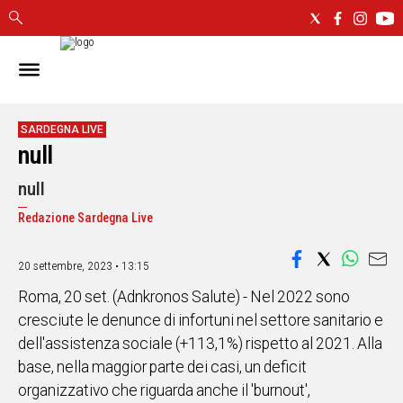
IN
SARDEGNA
CAGLIARI
SARDEGNA LIVE
null
SASSARI
NUORO
null
ORISTANO
Redazione Sardegna Live
SULCIS
GALLURA
OGLIASTRA
20 settembre, 2023 • 13:15
MEDIO
Roma, 20 set. (Adnkronos Salute) - Nel 2022 sono
CAMPIDANO
cresciute le denunce di infortuni nel settore sanitario e
dell'assistenza sociale (+113,1%) rispetto al 2021. Alla
ALTRE
base, nella maggior parte dei casi, un deficit
NOTIZIE
organizzativo che riguarda anche il 'burnout',
POLITICA