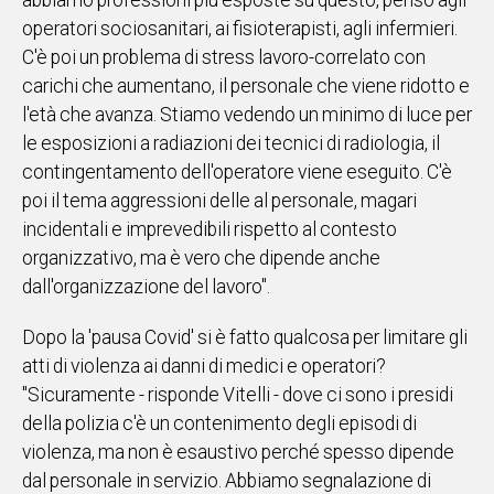
abbiamo professioni più esposte su questo, penso agli
operatori sociosanitari, ai fisioterapisti, agli infermieri.
Social
C'è poi un problema di stress lavoro-correlato con
carichi che aumentano, il personale che viene ridotto e
l'età che avanza. Stiamo vedendo un minimo di luce per
le esposizioni a radiazioni dei tecnici di radiologia, il
contingentamento dell'operatore viene eseguito. C'è
poi il tema aggressioni delle al personale, magari
incidentali e imprevedibili rispetto al contesto
organizzativo, ma è vero che dipende anche
dall'organizzazione del lavoro".
Dopo la 'pausa Covid' si è fatto qualcosa per limitare gli
atti di violenza ai danni di medici e operatori?
"Sicuramente - risponde Vitelli - dove ci sono i presidi
della polizia c'è un contenimento degli episodi di
violenza, ma non è esaustivo perché spesso dipende
dal personale in servizio. Abbiamo segnalazione di