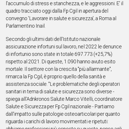
l'accumulo di stress e stanchezza, e le aggressioni. E' il
IN
quadro tracciato oggi dalla Fp Cgil in apertura del
ITALIA
convegno 'Lavorare in salute e sicurezza', a Roma al
NEL
Parlamentino Inail.
MONDO
SPORT
Secondo gli ultimi dati dell'Istituto nazionale
EVENTI
assicurazione infortuni sul lavoro, nel 2022 le denunce
STORIE
di infortunio sono state in totale 697.773 (+25,7%)
rispetto al 2021. Di queste, 1.090 hanno avuto esito
VIDEO
mortale. Il settore con la crescita "più allarmante",
rimarca la Fp Cgil, è proprio quello della sanità e
Vai
assistenza sociale. "Le problematiche degli operatori
sanitari in tema di salute e sicurezza sono diverse -
spiega all'Adnkronos Salute Marco Vitelli, coordinatore
UNISCITI
Salute e Sicurezza per Fp Cgil nazionale - Partiamo
AL CANALE
dall'impatto sulle patologie osteoarticolari per quanto
riguarda i carichi di lavoro movimentati e ripetuti:
WHATSAPP