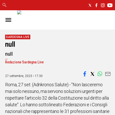
IN
SARDEGNA
CAGLIARI
SARDEGNA LIVE
null
SASSARI
NUORO
null
ORISTANO
Redazione Sardegna Live
SULCIS
GALLURA
OGLIASTRA
27 settembre, 2023 • 17:30
MEDIO
Roma, 27 set. (Adnkronos Salute) - "Non lasceremo
CAMPIDANO
mai solo nessuno, ma servono soluzioni urgenti per
rispettare l’articolo 32 della Costituzione sul diritto alla
ALTRE
salute". Lo hanno sottolineato Federazioni e i Consigli
NOTIZIE
nazionali che rappresentano le 31 professioni sanitarie
POLITICA