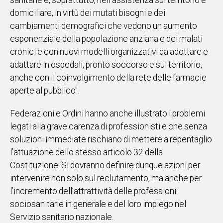
sanitarie e, soprattutto, nell’assistenza sul territorio e
domiciliare, in virtù dei mutati bisogni e dei
Social
cambiamenti demografici che vedono un aumento
esponenziale della popolazione anziana e dei malati
cronici e con nuovi modelli organizzativi da adottare e
adattare in ospedali, pronto soccorso e sul territorio,
anche con il coinvolgimento della rete delle farmacie
aperte al pubblico".
Federazioni e Ordini hanno anche illustrato i problemi
legati alla grave carenza di professionisti e che senza
soluzioni immediate rischiano di mettere a repentaglio
l’attuazione dello stesso articolo 32 della
Costituzione. Si dovranno definire dunque azioni per
intervenire non solo sul reclutamento, ma anche per
l’incremento dell’attrattività delle professioni
sociosanitarie in generale e del loro impiego nel
Servizio sanitario nazionale.