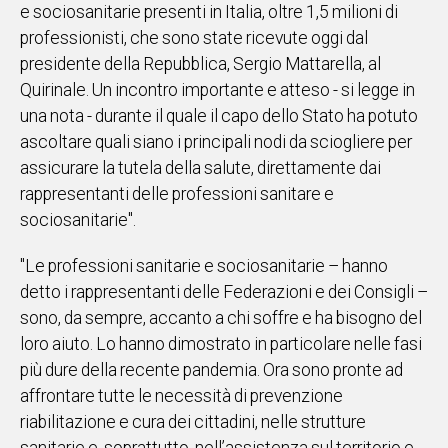
e sociosanitarie presenti in Italia, oltre 1,5 milioni di
IN
professionisti, che sono state ricevute oggi dal
ITALIA
presidente della Repubblica, Sergio Mattarella, al
NEL
Quirinale. Un incontro importante e atteso - si legge in
MONDO
una nota - durante il quale il capo dello Stato ha potuto
SPORT
ascoltare quali siano i principali nodi da sciogliere per
EVENTI
assicurare la tutela della salute, direttamente dai
STORIE
rappresentanti delle professioni sanitare e
sociosanitarie".
VIDEO
"Le professioni sanitarie e sociosanitarie – hanno
Vai
detto i rappresentanti delle Federazioni e dei Consigli –
sono, da sempre, accanto a chi soffre e ha bisogno del
loro aiuto. Lo hanno dimostrato in particolare nelle fasi
UNISCITI
più dure della recente pandemia. Ora sono pronte ad
AL CANALE
affrontare tutte le necessità di prevenzione
riabilitazione e cura dei cittadini, nelle strutture
WHATSAPP