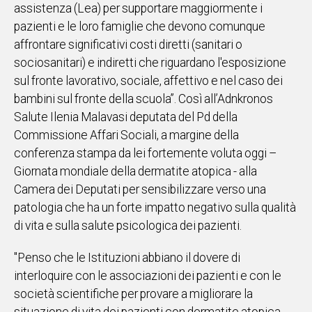
assistenza (Lea) per supportare maggiormente i
IN
pazienti e le loro famiglie che devono comunque
ITALIA
affrontare significativi costi diretti (sanitari o
NEL
sociosanitari) e indiretti che riguardano l'esposizione
MONDO
sul fronte lavorativo, sociale, affettivo e nel caso dei
SPORT
bambini sul fronte della scuola”. Così all’Adnkronos
EVENTI
Salute Ilenia Malavasi deputata del Pd della
STORIE
Commissione Affari Sociali, a margine della
conferenza stampa da lei fortemente voluta oggi –
VIDEO
Giornata mondiale della dermatite atopica - alla
Camera dei Deputati per sensibilizzare verso una
Vai
patologia che ha un forte impatto negativo sulla qualità
di vita e sulla salute psicologica dei pazienti.
UNISCITI
"Penso che le Istituzioni abbiano il dovere di
AL CANALE
interloquire con le associazioni dei pazienti e con le
società scientifiche per provare a migliorare la
WHATSAPP