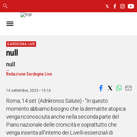
IN
SARDEGNA
CAGLIARI
SARDEGNA LIVE
null
SASSARI
NUORO
null
ORISTANO
Redazione Sardegna Live
SULCIS
GALLURA
OGLIASTRA
14 settembre, 2023 • 19:16
MEDIO
Roma, 14 set. (Adnkronos Salute) - "In questo
CAMPIDANO
momento abbiamo bisogno che la dermatite atopica
venga riconosciuta anche nella seconda parte del
ALTRE
Piano nazionale delle cronicità e soprattutto che
NOTIZIE
venga inserita all’interno dei Livelli essenziali di
POLITICA