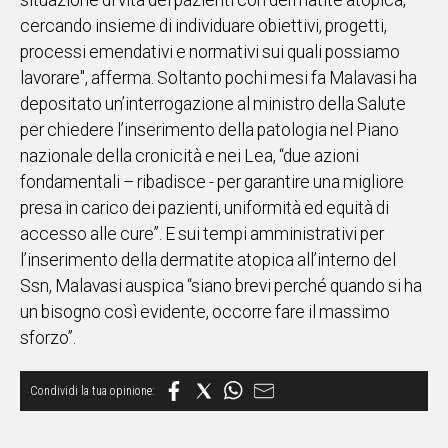
situazione di vita dei pazienti con dermatite atopica,
cercando insieme di individuare obiettivi, progetti,
Social
processi emendativi e normativi sui quali possiamo
lavorare", afferma. Soltanto pochi mesi fa Malavasi ha
depositato un’interrogazione al ministro della Salute
per chiedere l’inserimento della patologia nel Piano
nazionale della cronicità e nei Lea, “due azioni
fondamentali – ribadisce - per garantire una migliore
presa in carico dei pazienti, uniformità ed equità di
accesso alle cure”. E sui tempi amministrativi per
l’inserimento della dermatite atopica all’interno del
Ssn, Malavasi auspica “siano brevi perché quando si ha
un bisogno così evidente, occorre fare il massimo
sforzo”.