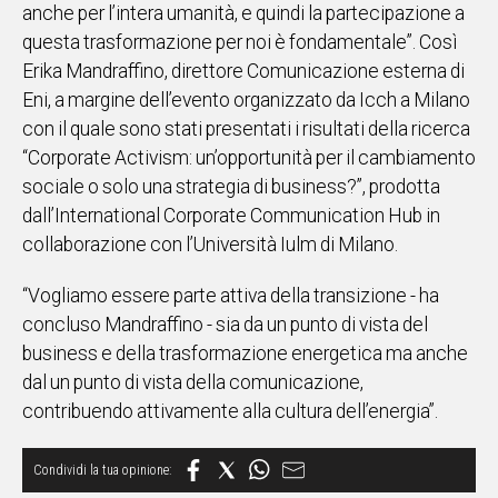
anche per l’intera umanità, e quindi la partecipazione a
IN
questa trasformazione per noi è fondamentale”. Così
ITALIA
Erika Mandraffino, direttore Comunicazione esterna di
NEL
Eni, a margine dell’evento organizzato da Icch a Milano
MONDO
con il quale sono stati presentati i risultati della ricerca
SPORT
“Corporate Activism: un’opportunità per il cambiamento
EVENTI
sociale o solo una strategia di business?”, prodotta
STORIE
dall’International Corporate Communication Hub in
collaborazione con l’Università Iulm di Milano.
VIDEO
“Vogliamo essere parte attiva della transizione - ha
Vai
concluso Mandraffino - sia da un punto di vista del
business e della trasformazione energetica ma anche
dal un punto di vista della comunicazione,
UNISCITI
contribuendo attivamente alla cultura dell’energia”.
AL CANALE
WHATSAPP