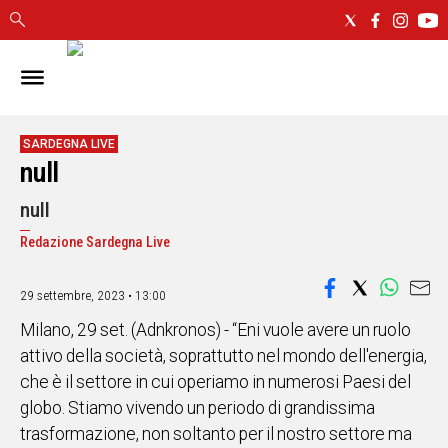
IN
SARDEGNA
CAGLIARI
SARDEGNA LIVE
null
SASSARI
NUORO
null
ORISTANO
Redazione Sardegna Live
SULCIS
GALLURA
OGLIASTRA
29 settembre, 2023 • 13:00
MEDIO
Milano, 29 set. (Adnkronos) - “Eni vuole avere un ruolo
CAMPIDANO
attivo della società, soprattutto nel mondo dell'energia,
che è il settore in cui operiamo in numerosi Paesi del
ALTRE
globo. Stiamo vivendo un periodo di grandissima
NOTIZIE
trasformazione, non soltanto per il nostro settore ma
POLITICA