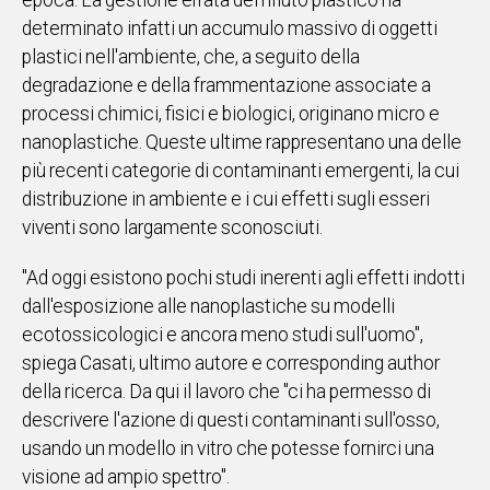
epoca. La gestione errata del rifiuto plastico ha
determinato infatti un accumulo massivo di oggetti
Social
plastici nell'ambiente, che, a seguito della
degradazione e della frammentazione associate a
processi chimici, fisici e biologici, originano micro e
nanoplastiche. Queste ultime rappresentano una delle
più recenti categorie di contaminanti emergenti, la cui
distribuzione in ambiente e i cui effetti sugli esseri
viventi sono largamente sconosciuti.
"Ad oggi esistono pochi studi inerenti agli effetti indotti
dall'esposizione alle nanoplastiche su modelli
ecotossicologici e ancora meno studi sull'uomo",
spiega Casati, ultimo autore e corresponding author
della ricerca. Da qui il lavoro che "ci ha permesso di
descrivere l'azione di questi contaminanti sull'osso,
usando un modello in vitro che potesse fornirci una
visione ad ampio spettro".