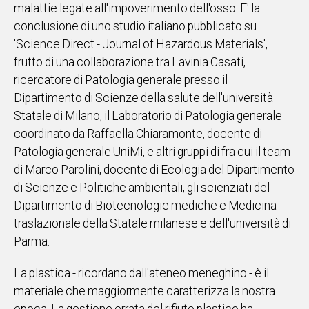
malattie legate all'impoverimento dell'osso. E' la
IN
conclusione di uno studio italiano pubblicato su
ITALIA
'Science Direct - Journal of Hazardous Materials',
NEL
frutto di una collaborazione tra Lavinia Casati,
MONDO
ricercatore di Patologia generale presso il
SPORT
Dipartimento di Scienze della salute dell'università
EVENTI
Statale di Milano, il Laboratorio di Patologia generale
STORIE
coordinato da Raffaella Chiaramonte, docente di
Patologia generale UniMi, e altri gruppi di fra cui il team
VIDEO
di Marco Parolini, docente di Ecologia del Dipartimento
di Scienze e Politiche ambientali, gli scienziati del
Vai
Dipartimento di Biotecnologie mediche e Medicina
traslazionale della Statale milanese e dell'università di
Parma.
UNISCITI
AL CANALE
La plastica - ricordano dall'ateneo meneghino - è il
materiale che maggiormente caratterizza la nostra
WHATSAPP