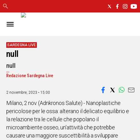
IN
SARDEGNA
CAGLIARI
SARDEGNA LIVE
null
SASSARI
NUORO
null
ORISTANO
Redazione Sardegna Live
SULCIS
GALLURA
OGLIASTRA
2 novembre, 2023 • 15:00
MEDIO
Milano, 2 nov. (Adnkronos Salute) - Nanoplastiche
CAMPIDANO
pericolose per le ossa: alterano il delicato equilibrio e
la relazione tra le cellule che popolano il
ALTRE
microambiente osseo, un'attività che potrebbe
NOTIZIE
causare una maggiore suscettibilità a sviluppare
POLITICA