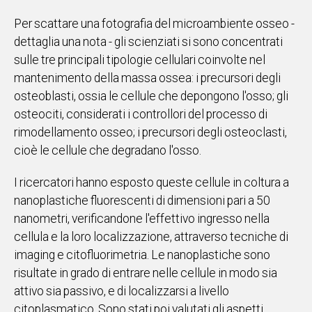
Per scattare una fotografia del microambiente osseo -
dettaglia una nota - gli scienziati si sono concentrati
sulle tre principali tipologie cellulari coinvolte nel
mantenimento della massa ossea: i precursori degli
osteoblasti, ossia le cellule che depongono l'osso; gli
osteociti, considerati i controllori del processo di
rimodellamento osseo; i precursori degli osteoclasti,
cioè le cellule che degradano l'osso.
I ricercatori hanno esposto queste cellule in coltura a
nanoplastiche fluorescenti di dimensioni pari a 50
nanometri, verificandone l'effettivo ingresso nella
cellula e la loro localizzazione, attraverso tecniche di
imaging e citofluorimetria. Le nanoplastiche sono
risultate in grado di entrare nelle cellule in modo sia
attivo sia passivo, e di localizzarsi a livello
citoplasmatico. Sono stati poi valutati gli aspetti