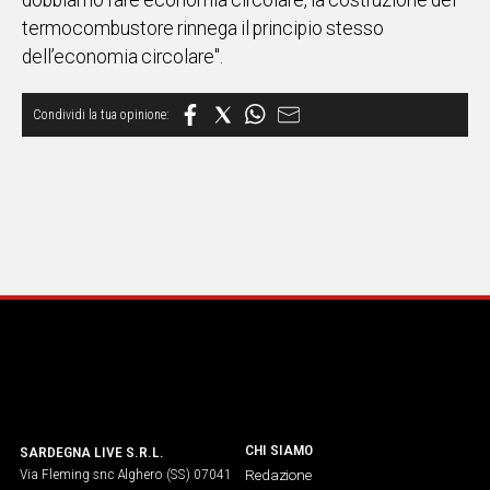
dobbiamo fare economia circolare, la costruzione del
termocombustore rinnega il principio stesso
Social
dell’economia circolare".
CHI SIAMO
SARDEGNA LIVE S.R.L.
Via Fleming snc Alghero (SS) 07041
Redazione