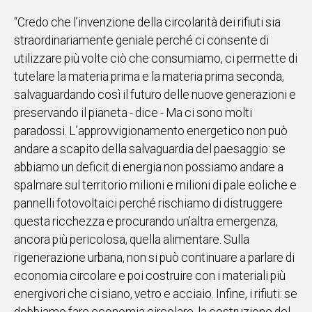
IN
“Credo che l’invenzione della circolarità dei rifiuti sia
ITALIA
straordinariamente geniale perché ci consente di
NEL
utilizzare più volte ciò che consumiamo, ci permette di
MONDO
tutelare la materia prima e la materia prima seconda,
SPORT
salvaguardando così il futuro delle nuove generazioni e
EVENTI
preservando il pianeta - dice - Ma ci sono molti
STORIE
paradossi. L’approvvigionamento energetico non può
andare a scapito della salvaguardia del paesaggio: se
VIDEO
abbiamo un deficit di energia non possiamo andare a
spalmare sul territorio milioni e milioni di pale eoliche e
Vai
pannelli fotovoltaici perché rischiamo di distruggere
questa ricchezza e procurando un’altra emergenza,
ancora più pericolosa, quella alimentare. Sulla
UNISCITI
rigenerazione urbana, non si può continuare a parlare di
AL CANALE
economia circolare e poi costruire con i materiali più
energivori che ci siano, vetro e acciaio. Infine, i rifiuti: se
WHATSAPP