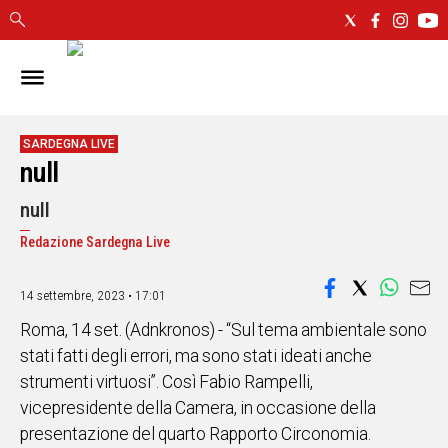
IN
SARDEGNA
CAGLIARI
SARDEGNA LIVE
null
SASSARI
NUORO
null
ORISTANO
Redazione Sardegna Live
SULCIS
GALLURA
OGLIASTRA
14 settembre, 2023 • 17:01
MEDIO
Roma, 14 set. (Adnkronos) - “Sul tema ambientale sono
CAMPIDANO
stati fatti degli errori, ma sono stati ideati anche
strumenti virtuosi”. Così Fabio Rampelli,
ALTRE
vicepresidente della Camera, in occasione della
NOTIZIE
presentazione del quarto Rapporto Circonomia.
POLITICA