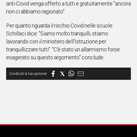
anti-Covid venga offerto a tutti e gratuitamente "ancora
IN
non ci abbiamo ragionato".
ITALIA
NEL
Per quanto riguarda il rischio Covid nelle scuole
MONDO
Schillaci dice: "Siamo molto tranquilli, stiamo
SPORT
lavorando con il ministero dell'Istruzione per
EVENTI
tranquillizzare tutti". "C'è stato un allarmismo forse
STORIE
esagerato su questo argomento" conclude.
VIDEO
Vai
UNISCITI
AL CANALE
WHATSAPP