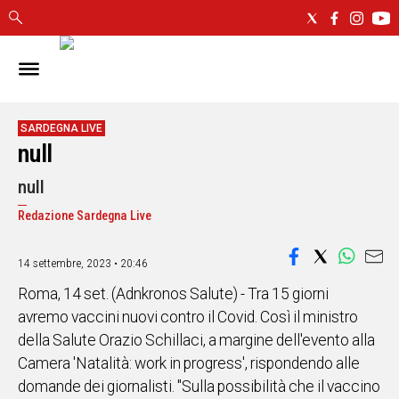
IN
SARDEGNA
CAGLIARI
SARDEGNA LIVE
null
SASSARI
NUORO
null
ORISTANO
Redazione Sardegna Live
SULCIS
GALLURA
OGLIASTRA
14 settembre, 2023 • 20:46
MEDIO
Roma, 14 set. (Adnkronos Salute) - Tra 15 giorni
CAMPIDANO
avremo vaccini nuovi contro il Covid. Così il ministro
della Salute Orazio Schillaci, a margine dell'evento alla
ALTRE
Camera 'Natalità: work in progress', rispondendo alle
NOTIZIE
domande dei giornalisti. "Sulla possibilità che il vaccino
POLITICA