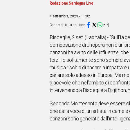
IN
Redazione Sardegna Live
ITALIA
NEL
4 settembre, 2023 • 11:02
MONDO
SPORT
EVENTI
Bisceglie, 2 set. (Labitalia) - "Sull'I
STORIE
composizione di un'opera non è un 
canzoni ha avuto delle influenze, che
VIDEO
terzi. Io solitamente sono sempre avan
musica rischia di andare a impattare 
Vai
parlare solo adesso in Europa. Ma molt
piacevole che nel'ambito di confronto
intervenendo a Bisceglie a Digithon, ne
UNISCITI
Secondo Montesanto deve essere chiaro
AL CANALE
che dalla voce di un artista in carne 
WHATSAPP
canzoni sono generate dall'intelligenza
Social