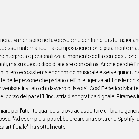
a generativa non sono nè favorevole né contrario, ci sto ragionan
processo matematico. La composizione non è puramente mate
 reinterpreta e personalizza al momento della composizione, 
ti, ma su questo dico di andare con calma. Anche perché l'int
un intero ecosistema economico musicale e serve quindi una r
e delle persone che parlano dell'intelligenza artificiale non
 venisse invitato chi davvero ci lavora". Così Federico Monte
l corso del panel 'L'industria discografica digitale: Pirames i
 per l'utente quando si trova ad ascoltare un brano generato
e ossa. "Ad esempio si potrebbe creare una sorta uno Spotify Ia
 artificiale", ha sottolineato.