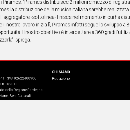
di Pirames. "Pirames distribuisce 2 milioni e mezzo di registr
mes la distribuzione della musica italiana sarebbe realizzata 
dell'aggregatore -sottolinea- finisce nel momento in cui ha dis
e il nostro lavoro inizia lì, Pirames infatti segue lo sviluppo a 3
ortunità. Il nostro obiettivo è intercettare a 360 gradi l'util
zzarla", spiega.
CHI SIAMO
041 P.IVA 02622400906 -
Redazione
ri n. 3/2013
buto della Regione Sardegna
ione, Beni Culturali,
. legge regionale 13 aprile 2017
dia Srl – sede in Corso di Porta
968​– Servizio erogato tramite