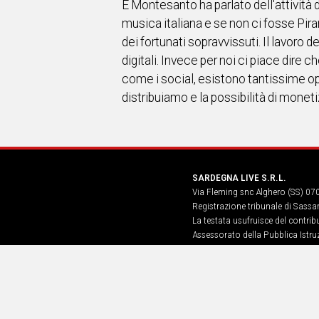
E Montesanto ha parlato dell'attività 
musica italiana e se non ci fosse Pira
dei fortunati sopravvissuti. Il lavoro 
digitali. Invece per noi ci piace dire ch
come i social, esistono tantissime opp
distribuiamo e la possibilità di moneti
SARDEGNA LIVE S.R.L.
Via Fleming snc Alghero (SS) 07
Registrazione tribunale di Sassa
La testata usufruisce del contri
Assessorato della Pubblica Istruz
Informazione, Spettacolo e Sport
n. 5, art. 8 comma 13
Hosting Provider: Atex Global Me
Vittoria n.18 – P.IVA IT05518120
Amazon Web Services