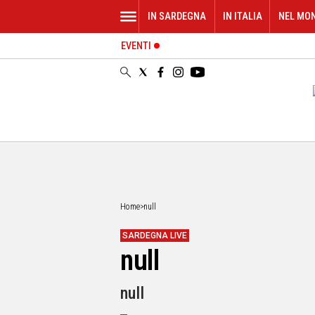
IN SARDEGNA
IN ITALIA
NEL MO
EVENTI
IN
SARDEGNA
CAGLIARI
SASSARI
NUORO
ORISTANO
SULCIS
GALLURA
OGLIASTRA
Home
>
null
MEDIO
CAMPIDANO
SARDEGNA LIVE
null
ALTRE
NOTIZIE
null
POLITICA