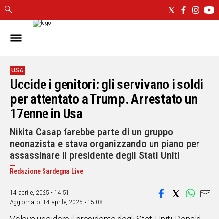
IN
SARDEGNA
CAGLIARI
USA
Uccide i genitori: gli servivano i soldi
SASSARI
NUORO
per attentato a Trump. Arrestato un
ORISTANO
17enne in Usa
SULCIS
Nikita Casap farebbe parte di un gruppo
GALLURA
neonazista e stava organizzando un piano per
OGLIASTRA
assassinare il presidente degli Stati Uniti
MEDIO
CAMPIDANO
Redazione Sardegna Live
14 aprile, 2025 • 14:51
ALTRE
NOTIZIE
Aggiornato,
14 aprile, 2025 • 15:08
POLITICA