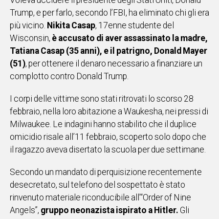
Voleva uccidere il presidente degli Stati Uniti, Donald
IN
Trump, e per farlo, secondo l’FBI, ha eliminato chi gli era
ITALIA
più vicino.
Nikita Casap
, 17enne studente del
NEL
Wisconsin,
è accusato di aver assassinato la madre,
MONDO
Tatiana Casap (35 anni), e il patrigno, Donald Mayer
SPORT
(51)
, per ottenere il denaro necessario a finanziare un
EVENTI
complotto contro Donald Trump.
STORIE
I corpi delle vittime sono stati ritrovati lo scorso 28
VIDEO
febbraio, nella loro abitazione a Waukesha, nei pressi di
Milwaukee. Le indagini hanno stabilito che il duplice
omicidio risale all’11 febbraio, scoperto solo dopo che
Vai
il ragazzo aveva disertato la scuola per due settimane.
Secondo un mandato di perquisizione recentemente
UNISCITI
desecretato, sul telefono del sospettato è stato
AL CANALE
rinvenuto materiale riconducibile all’“Order of Nine
WHATSAPP
Angels”,
gruppo neonazista ispirato a Hitler.
Gli