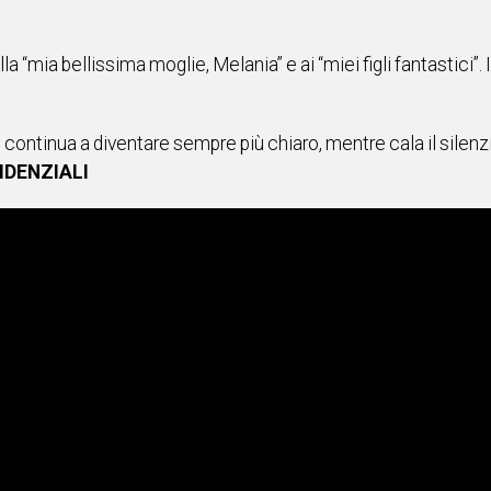
 alla “mia bellissima moglie, Melania” e ai “miei figli fantastici
dro continua a diventare sempre più chiaro, mentre
cala il silen
IDENZIALI