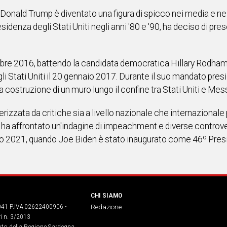
, Donald Trump è diventato una figura di spicco nei media e ne
residenza degli Stati Uniti negli anni '80 e '90, ha deciso di p
mbre 2016, battendo la candidata democratica Hillary Rodham
 Stati Uniti il 20 gennaio 2017. Durante il suo mandato pres
la costruzione di un muro lungo il confine tra Stati Uniti e Mes
rizzata da critiche sia a livello nazionale che internazionale
 ha affrontato un'indagine di impeachment e diverse controversi
o 2021, quando Joe Biden è stato inaugurato come 46º Preside
CHI SIAMO
041 P.IVA 02622400906 -
Redazione
ri n. 3/2013
buto della Regione Sardegna