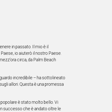
nere in passato. Il mio è il
 Paese, io aiuterò il nostro Paese.
na mezz’ora circa, da Palm Beach
aguardo incredibile – ha sottolineato
ò sugli allori. Questa è una promessa
o popolare è stato molto bello. Vi
 un successo che è andato oltre le