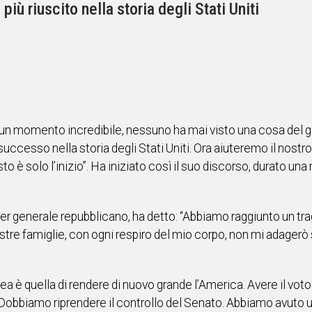
iù riuscito nella storia degli Stati Uniti
, è un momento incredibile, nessuno ha mai visto una cosa del ge
ccesso nella storia degli Stati Uniti. Ora aiuteremo il nostro
to è solo l’inizio”. Ha iniziato così il suo discorso, durato u
rtier generale repubblicano, ha detto: “Abbiamo raggiunto un tr
e vostre famiglie, con ogni respiro del mio corpo, non mi adager
’idea è quella di rendere di nuovo grande l’America. Avere il vot
…] Dobbiamo riprendere il controllo del Senato. Abbiamo avuto