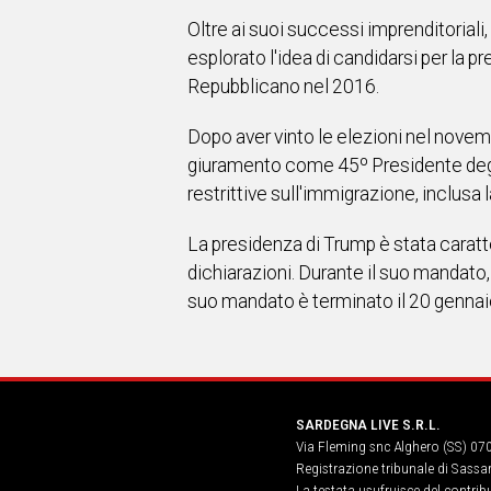
Oltre ai suoi successi imprenditoriali
esplorato l'idea di candidarsi per la p
Repubblicano nel 2016.
Dopo aver vinto le elezioni nel nove
giuramento come 45º Presidente degli
restrittive sull'immigrazione, inclusa 
La presidenza di Trump è stata caratte
dichiarazioni. Durante il suo mandato,
suo mandato è terminato il 20 gennai
SARDEGNA LIVE S.R.L.
Via Fleming snc Alghero (SS) 07
Registrazione tribunale di Sassa
La testata usufruisce del contri