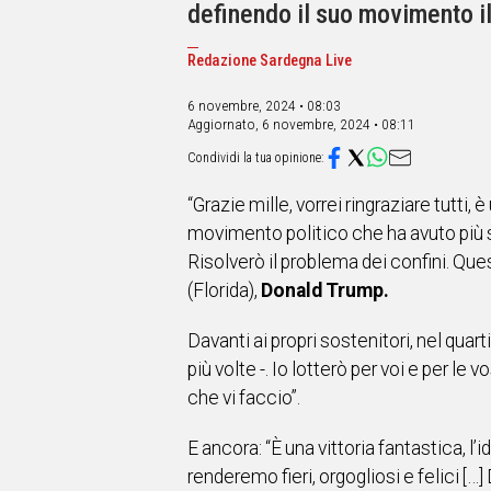
IN
definendo il suo movimento il p
ITALIA
NEL
Redazione Sardegna Live
MONDO
SPORT
6 novembre, 2024 • 08:03
Aggiornato,
6 novembre, 2024 • 08:11
EVENTI
STORIE
“Grazie mille, vorrei ringraziare tutti
VIDEO
movimento politico che ha avuto più su
Risolverò il problema dei confini. Ques
Vai
(Florida),
Donald Trump.
Davanti ai propri sostenitori, nel qua
UNISCITI
più volte -. Io lotterò per voi e per l
AL CANALE
che vi faccio”.
WHATSAPP
E ancora: “È una vittoria fantastica, l
renderemo fieri, orgogliosi e felici [
Social