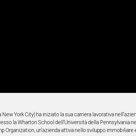
w York City) ha iniziato la sua carriera lavorativa nell'azien
sso la Wharton School dell'Università della Pennsylvania nel
 Organization, un'azienda attiva nello sviluppo immobiliare e 