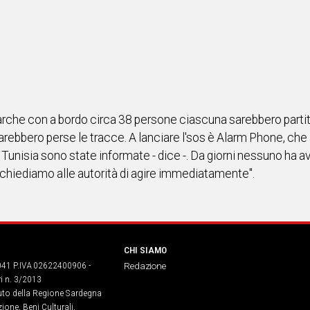
rche con a bordo circa 38 persone ciascuna sarebbero partite 
sarebbero perse le tracce. A lanciare l'sos è Alarm Phone, che 
 e Tunisia sono state informate - dice -. Da giorni nessuno ha 
iediamo alle autorità di agire immediatamente".
CHI SIAMO
041 P.IVA 02622400906 -
Redazione
ri n. 3/2013
buto della Regione Sardegna
ione, Beni Culturali,