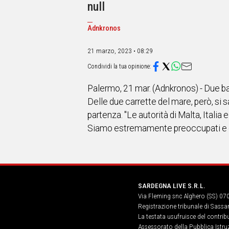
IN
null
ITALIA
NEL
Adnkronos
MONDO
SPORT
21 marzo, 2023 • 08:29
EVENTI
STORIE
Palermo, 21 mar. (Adnkronos) - Due ba
VIDEO
Delle due carrette del mare, però, si 
partenza. "Le autorità di Malta, Italia
Siamo estremamente preoccupati e ch
Vai
UNISCITI
AL CANALE
SARDEGNA LIVE S.R.L.
Via Fleming snc Alghero (SS) 07
WHATSAPP
Registrazione tribunale di Sassa
La testata usufruisce del contri
Assessorato della Pubblica Istruz
Social