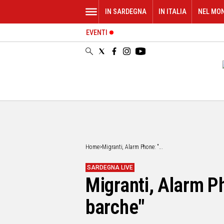
IN SARDEGNA
IN ITALIA
NEL MO
EVENTI
IN
SARDEGNA
CAGLIARI
SASSARI
NUORO
ORISTANO
SULCIS
GALLURA
OGLIASTRA
Home
>
Migranti, Alarm Phone: "...
MEDIO
CAMPIDANO
SARDEGNA LIVE
Migranti, Alarm P
ALTRE
NOTIZIE
barche"
POLITICA