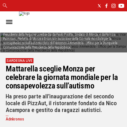
IN
SARDEGNA
Il Presidente della Repubblica Sergio Mattarella a Monza accolto,da Marco Alparone, Vice
Presidente della Regione Lombardia da Paolo Pilotto, Sindaco di Monza, e da Patrizia
Palmisani, Prefetto di Monza e Brianza in occasione della Giornata mondiale per la
CAGLIARI
consapevolezza sull’autismo (foto di Francesco Ammendola - Ufficio per la Stampa e la
SASSARI
Comunicazione della Presidenza della Repubblica)
NUORO
SARDEGNA LIVE
ORISTANO
Mattarella sceglie Monza per
SULCIS
celebrare la giornata mondiale per la
GALLURA
consapevolezza sull’autismo
OGLIASTRA
MEDIO
Ha preso parte all’inaugurazione del secondo
CAMPIDANO
locale di PizzAut, il ristorante fondato da Nico
Acampora e gestito da ragazzi autistici.
ALTRE
NOTIZIE
Adnkronos
POLITICA