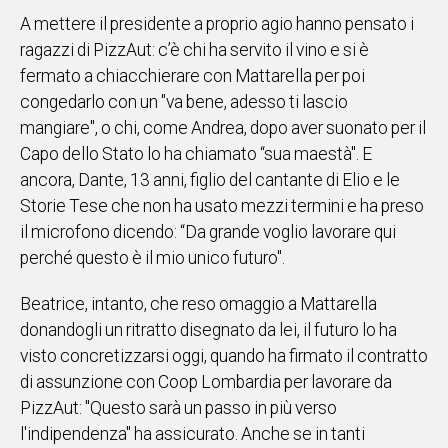
A mettere il presidente a proprio agio hanno pensato i
ragazzi di PizzAut: c’è chi ha servito il vino e si è
fermato a chiacchierare con Mattarella per poi
congedarlo con un "va bene, adesso ti lascio
mangiare", o chi, come Andrea, dopo aver suonato per il
Capo dello Stato lo ha chiamato “sua maestà". E
ancora, Dante, 13 anni, figlio del cantante di Elio e le
Storie Tese che non ha usato mezzi termini e ha preso
il microfono dicendo: “Da grande voglio lavorare qui
perché questo è il mio unico futuro".
Beatrice, intanto, che reso omaggio a Mattarella
donandogli un ritratto disegnato da lei, il futuro lo ha
visto concretizzarsi oggi, quando ha firmato il contratto
di assunzione con Coop Lombardia per lavorare da
PizzAut: "Questo sarà un passo in più verso
l'indipendenza" ha assicurato. Anche se in tanti