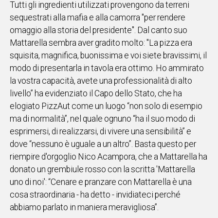
Tutti gli ingredienti utilizzati provengono da terreni
sequestrati alla mafia e alla camorra "per rendere
omaggio alla storia del presidente". Dal canto suo
Mattarella sembra aver gradito molto: "La pizza era
squisita, magnifica, buonissima e voi siete bravissimi, il
modo di presentarla in tavola era ottimo. Ho ammirato
la vostra capacità, avete una professionalità di alto
livello” ha evidenziato il Capo dello Stato, che ha
elogiato PizzAut come un luogo “non solo di esempio
ma di normalità”, nel quale ognuno “ha il suo modo di
esprimersi, di realizzarsi, di vivere una sensibilità” e
dove “nessuno è uguale a un altro”. Basta questo per
riempire d'orgoglio Nico Acampora, che a Mattarella ha
donato un grembiule rosso con la scritta 'Mattarella
uno di noi': “Cenare e pranzare con Mattarella è una
cosa straordinaria - ha detto - invidiateci perché
abbiamo parlato in maniera meravigliosa”.