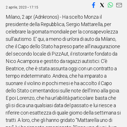
IN
2 aprile, 2023 • 17:15
ITALIA
Milano, 2 apr. (Adnkronos) - Ha scelto Monza il
NEL
presidente della Repubblica, Sergio Mattarella, per
MONDO
celebrare la giornata mondiale per la consapevolezza
SPORT
sull’autismo. E' qui, a meno di un'ora di auto da Milano,
EVENTI
che il Capo dello Stato ha preso parte all’inaugurazione
STORIE
del secondo locale di PizzAut, il ristorante fondato da
Nico Acampora e gestito da ragazzi autistici. C’è
VIDEO
Beatrice, che è stata assunta oggi con un contratto a
tempo indeterminato. Andrea, che ha imparato a
Vai
suonare il violino in pochi mesi e ha accolto il Capo
dello Stato cimentandosi sulle note dell’Inno alla gioia.
E poi Lorenzo, che ha un’abilità particolare: basta che
UNISCITI
gli si dica una qualsiasi data del passato e lui riesce a
AL CANALE
riferire con esattezza di quale giorno della settimana si
tratti. A loro, che gli hanno gridato “Mattarella uno di
WHATSAPP