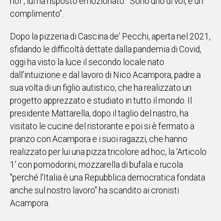
noi", lui ha risposto emozionato: "Sono uno di voi, è un
complimento”.
Social
Dopo la pizzeria di Cascina de' Pecchi, aperta nel 2021,
sfidando le difficoltà dettate dalla pandemia di Covid,
oggi ha visto la luce il secondo locale nato
dall’intuizione e dal lavoro di Nico Acampora, padre a
sua volta di un figlio autistico, che ha realizzato un
progetto apprezzato e studiato in tutto il mondo. Il
presidente Mattarella, dopo il taglio del nastro, ha
visitato le cucine del ristorante e poi si è fermato a
pranzo con Acampora e i suoi ragazzi, che hanno
realizzato per lui una pizza tricolore ad hoc, la ‘Articolo
1’ con pomodorini, mozzarella di bufala e rucola
"perché l'Italia è una Repubblica democratica fondata
anche sul nostro lavoro" ha scandito ai cronisti
Acampora.