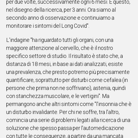
per due volte, successivamente ogni 6 mesi. E questo,
nel disegno della ricerca, per 3 anni. Ora siamo al
Social
secondo anno di osservazione e continuiamo a
monitorare i sintomi del Long Covid".
L'indagine "ha riguardato tutti gli organi, con una
maggiore attenzione al cervello, che è il nostro
specifico settore di studio. Il risultato è stato che, a
distanza di 18 mesi, in base ai dati analizzati, esiste
una prevalenza, che presto potremo più precisamente
quantificare, soprattutto per disturbi come cefalea (in
persone che prima non ne soffrivano), astenia, quindi
con stanchezza muscolare, e le vertigini". Ma
permangono anche altri sintomi come "l'insonnia che è
un disturbo invalidante. Per chi ne soffre, tra l'altro,
comincia una serie di problemi legati alla ricerca di una
soluzione che spesso passa per l'automedicazione
con tutte le conseguenze, a partire da una mancata