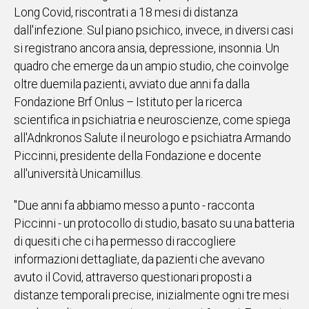
Long Covid, riscontrati a 18 mesi di distanza
IN
dall'infezione. Sul piano psichico, invece, in diversi casi
ITALIA
si registrano ancora ansia, depressione, insonnia. Un
NEL
MONDO
quadro che emerge da un ampio studio, che coinvolge
SPORT
oltre duemila pazienti, avviato due anni fa dalla
EVENTI
Fondazione Brf Onlus – Istituto per la ricerca
STORIE
scientifica in psichiatria e neuroscienze, come spiega
all'Adnkronos Salute il neurologo e psichiatra Armando
VIDEO
Piccinni, presidente della Fondazione e docente
all'università Unicamillus.
Vai
"Due anni fa abbiamo messo a punto - racconta
Piccinni - un protocollo di studio, basato su una batteria
di quesiti che ci ha permesso di raccogliere
UNISCITI
informazioni dettagliate, da pazienti che avevano
AL CANALE
avuto il Covid, attraverso questionari proposti a
WHATSAPP
distanze temporali precise, inizialmente ogni tre mesi