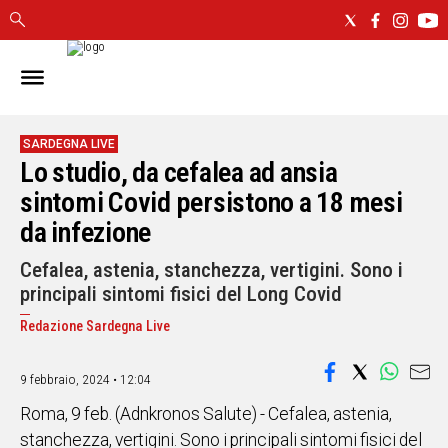
IN
SARDEGNA
CAGLIARI
SARDEGNA LIVE
Lo studio, da cefalea ad ansia
SASSARI
NUORO
sintomi Covid persistono a 18 mesi
ORISTANO
da infezione
SULCIS
Cefalea, astenia, stanchezza, vertigini. Sono i
GALLURA
principali sintomi fisici del Long Covid
OGLIASTRA
MEDIO
Redazione Sardegna Live
CAMPIDANO
9 febbraio, 2024 • 12:04
ALTRE
NOTIZIE
Roma, 9 feb. (Adnkronos Salute) - Cefalea, astenia,
stanchezza, vertigini. Sono i principali sintomi fisici del
POLITICA