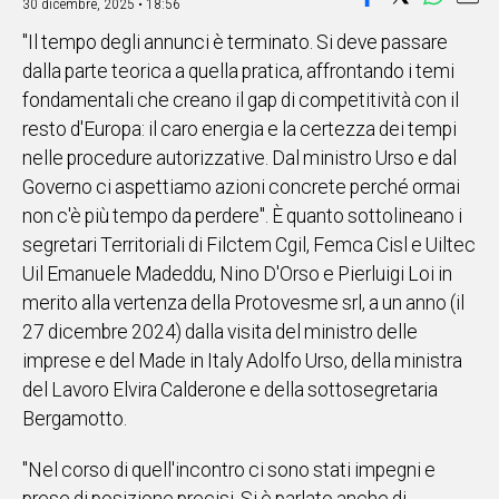
30 dicembre, 2025 • 18:56
IN
"Il tempo degli annunci è terminato. Si deve passare
ITALIA
dalla parte teorica a quella pratica, affrontando i temi
NEL
fondamentali che creano il gap di competitività con il
MONDO
resto d'Europa: il caro energia e la certezza dei tempi
SPORT
nelle procedure autorizzative. Dal ministro Urso e dal
EVENTI
Governo ci aspettiamo azioni concrete perché ormai
STORIE
non c'è più tempo da perdere". È quanto sottolineano i
segretari Territoriali di Filctem Cgil, Femca Cisl e Uiltec
VIDEO
Uil Emanuele Madeddu, Nino D'Orso e Pierluigi Loi in
merito alla vertenza della Protovesme srl, a un anno (il
Vai
27 dicembre 2024) dalla visita del ministro delle
imprese e del Made in Italy Adolfo Urso, della ministra
del Lavoro Elvira Calderone e della sottosegretaria
UNISCITI
Bergamotto.
AL CANALE
"Nel corso di quell'incontro ci sono stati impegni e
WHATSAPP