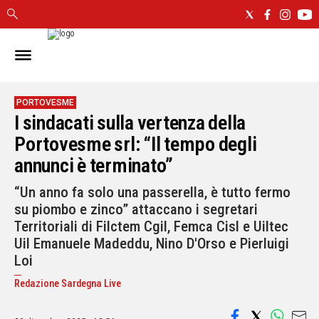
IN
SARDEGNA
CAGLIARI
PORTOVESME
I sindacati sulla vertenza della
SASSARI
NUORO
Portovesme srl: “Il tempo degli
ORISTANO
annunci è terminato”
SULCIS
“Un anno fa solo una passerella, è tutto fermo
GALLURA
su piombo e zinco” attaccano i segretari
OGLIASTRA
Territoriali di Filctem Cgil, Femca Cisl e Uiltec
MEDIO
Uil Emanuele Madeddu, Nino D'Orso e Pierluigi
CAMPIDANO
Loi
ALTRE
Redazione Sardegna Live
NOTIZIE
POLITICA