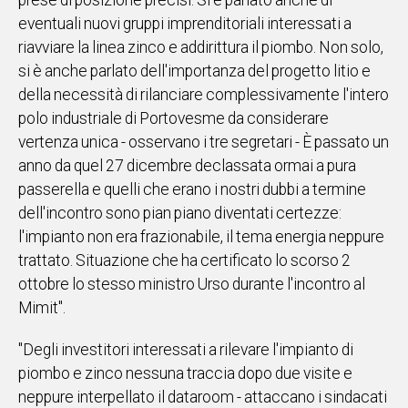
prese di posizione precisi. Si è parlato anche di
eventuali nuovi gruppi imprenditoriali interessati a
Social
riavviare la linea zinco e addirittura il piombo. Non solo,
si è anche parlato dell'importanza del progetto litio e
della necessità di rilanciare complessivamente l'intero
polo industriale di Portovesme da considerare
vertenza unica - osservano i tre segretari - È passato un
anno da quel 27 dicembre declassata ormai a pura
passerella e quelli che erano i nostri dubbi a termine
dell'incontro sono pian piano diventati certezze:
l'impianto non era frazionabile, il tema energia neppure
trattato. Situazione che ha certificato lo scorso 2
ottobre lo stesso ministro Urso durante l'incontro al
Mimit".
"Degli investitori interessati a rilevare l'impianto di
piombo e zinco nessuna traccia dopo due visite e
neppure interpellato il dataroom - attaccano i sindacati