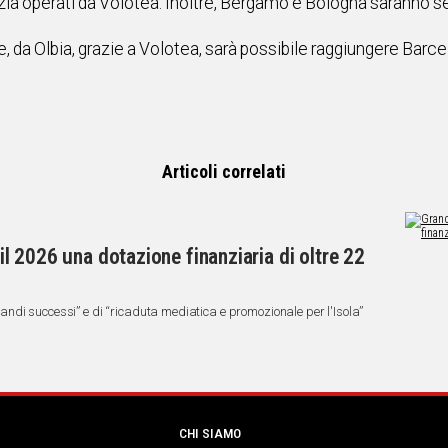
a operati da Volotea. Inoltre, Bergamo e Bologna saranno ser
, da Olbia, grazie a Volotea, sarà possibile raggiungere Barcell
Articoli correlati
 il 2026 una dotazione finanziaria di oltre 22
ndi successi” e di “ricaduta mediatica e promozionale per l'Isola”
CHI SIAMO