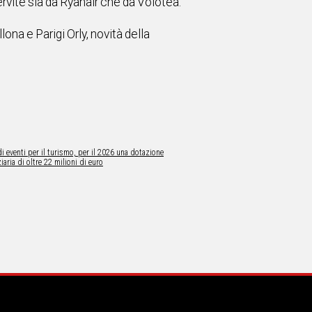
vite sia da Ryanair che da Volotea.
ona e Parigi Orly, novità della