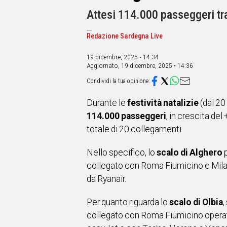
IN
ITALIA
Attesi 114.000 passeggeri tr
NEL
MONDO
Redazione Sardegna Live
SPORT
19 dicembre, 2025 • 14:34
EVENTI
Aggiornato,
19 dicembre, 2025 • 14:36
STORIE
VIDEO
Durante le
festività natalizie
(dal 20
114.000 passeggeri
, in crescita del
Vai
totale di 20 collegamenti.
Nello specifico, lo
scalo di Alghero
UNISCITI
collegato con Roma Fiumicino e Milan
da Ryanair.
AL CANALE
WHATSAPP
Per quanto riguarda lo
scalo di Olbia
,
collegato con Roma Fiumicino operato
Social