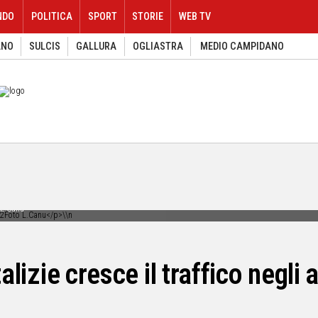
NDO
POLITICA
SPORT
STORIE
WEB TV
ANO
SULCIS
GALLURA
OGLIASTRA
MEDIO CAMPIDANO
 L.Canu
talizie cresce il traffico negli