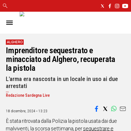
IN
SARDEGNA
CAGLIARI
ALGHERO
Imprenditore sequestrato e
SASSARI
NUORO
minacciato ad Alghero, recuperata
ORISTANO
la pistola
SULCIS
L'arma era nascosta in un locale in uso ai due
GALLURA
arrestati
OGLIASTRA
MEDIO
Redazione Sardegna Live
CAMPIDANO
18 dicembre, 2024 • 13:23
ALTRE
NOTIZIE
È stata ritrovata dalla Polizia la pistola usata dai due
malviventi, la scorsa settimana, per
sequestrare e
POLITICA