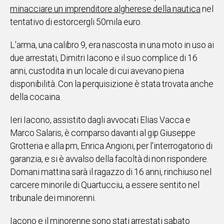
minacciare un imprenditore algherese della nautica
nel
IN
tentativo di estorcergli 50mila euro.
ITALIA
NEL
L'arma, una calibro 9, era nascosta in una moto in uso ai
MONDO
due arrestati, Dimitri Iacono e il suo complice di 16
SPORT
anni, custodita in un locale di cui avevano piena
EVENTI
disponibilità. Con la perquisizione è stata trovata anche
STORIE
della cocaina.
VIDEO
Ieri Iacono, assistito dagli avvocati Elias Vacca e
Marco Salaris, è comparso davanti al gip Giuseppe
Vai
Grotteria e alla pm, Enrica Angioni, per l'interrogatorio di
garanzia, e si è avvalso della facoltà di non rispondere.
Domani mattina sarà il ragazzo di 16 anni, rinchiuso nel
UNISCITI
carcere minorile di Quartucciu, a essere sentito nel
AL CANALE
tribunale dei minorenni.
WHATSAPP
Iacono e il minorenne sono stati arrestati sabato