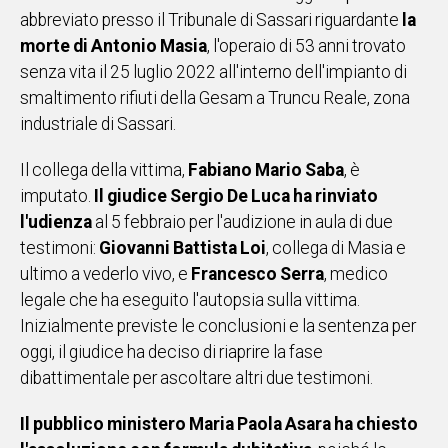
abbreviato presso il Tribunale di Sassari riguardante
la
IN
morte di Antonio Masia
ITALIA
, l'operaio di 53 anni trovato
senza vita il 25 luglio 2022 all'interno dell'impianto di
NEL
MONDO
smaltimento rifiuti della Gesam a Truncu Reale, zona
SPORT
industriale di Sassari.
EVENTI
Il collega della vittima,
Fabiano Mario Saba
, è
STORIE
imputato.
Il giudice Sergio De Luca ha rinviato
l'udienza
al 5 febbraio per l'audizione in aula di due
VIDEO
testimoni:
Giovanni Battista Loi
, collega di Masia e
ultimo a vederlo vivo, e
Francesco Serra
, medico
Vai
legale che ha eseguito l'autopsia sulla vittima.
Inizialmente previste le conclusioni e la sentenza per
oggi, il giudice ha deciso di riaprire la fase
UNISCITI
dibattimentale per ascoltare altri due testimoni.
AL CANALE
Il pubblico ministero Maria Paola Asara ha chiesto
WHATSAPP