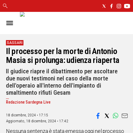
IN
SARDEGNA
CAGLIARI
SASSARI
Il processo per la morte di Antonio
SASSARI
NUORO
Masia si prolunga: udienza riaperta
ORISTANO
Il giudice riapre il dibattimento per ascoltare
SULCIS
due nuovi testimoni nel caso della morte
GALLURA
dell'operaio all'interno dell'impianto di
OGLIASTRA
smaltimento rifiuti Gesam
MEDIO
CAMPIDANO
Redazione Sardegna Live
18 dicembre, 2024 • 17:15
ALTRE
Aggiornato,
18 dicembre, 2024 • 17:42
NOTIZIE
Nessuna sentenza è stata emessa oggi nel processo
POLITICA