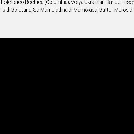
 Folclorico Bochica (Colombia), Volya Ukrainian Dance Ensem
achis di Bolotana, Sa Mamujadina di Mamoiada, Battor Moros di 