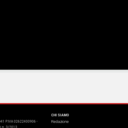
CHI SIAMO
041 P.IVA 02622400906 -
Redazione
ri n. 3/2013