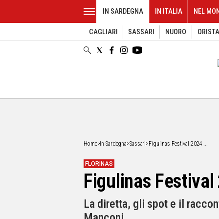
IN SARDEGNA
IN ITALIA
NEL MO
CAGLIARI
SASSARI
NUORO
ORIST
EVENTI
IN
SARDEGNA
CAGLIARI
SASSARI
NUORO
ORISTANO
SULCIS
GALLURA
OGLIASTRA
Home
>
In Sardegna
>
Sassari
>
Figulinas Festival 2024 ...
MEDIO
CAMPIDANO
FLORINAS
Figulinas Festival 
ALTRE
NOTIZIE
La diretta, gli spot e il rac
POLITICA
Manconi