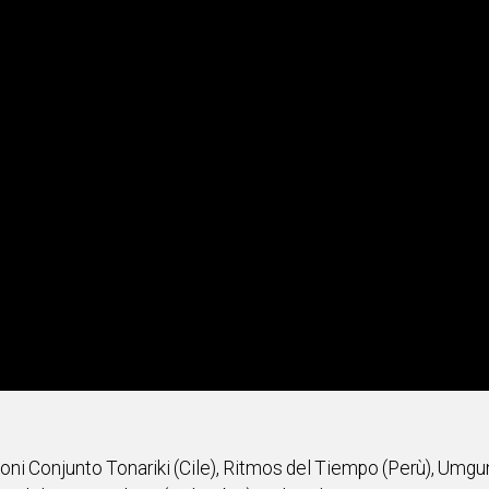
ioni Conjunto Tonariki (Cile), Ritmos del Tiempo (Perù), Umg