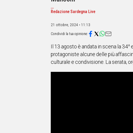
IN
ITALIA
Redazione Sardegna Live
NEL
MONDO
21 ottobre, 2024 • 11:13
SPORT
EVENTI
STORIE
Il 13 agosto è andata in scena la 34^ 
protagoniste alcune delle più affascin
VIDEO
culturale e condivisione. La serata, o
Vai
UNISCITI
AL CANALE
WHATSAPP
Social