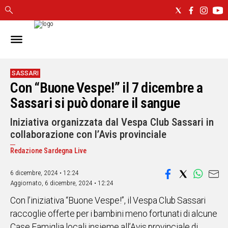
IN
SARDEGNA
CAGLIARI
SASSARI
Con “Buone Vespe!” il 7 dicembre a
SASSARI
NUORO
Sassari si può donare il sangue
ORISTANO
Iniziativa organizzata dal Vespa Club Sassari in
SULCIS
collaborazione con l’Avis provinciale
GALLURA
OGLIASTRA
Redazione Sardegna Live
MEDIO
6 dicembre, 2024 • 12:24
CAMPIDANO
Aggiornato,
6 dicembre, 2024 • 12:24
Con l’iniziativa “Buone Vespe!”, il Vespa Club Sassari
ALTRE
NOTIZIE
raccoglie offerte per i bambini meno fortunati di alcune
Case Famiglia locali insieme all’Avis provinciale di
POLITICA