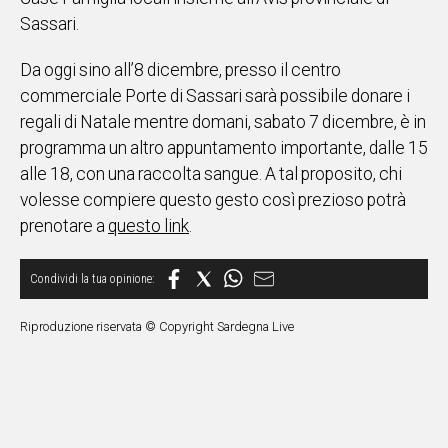
Sassari.
IN
ITALIA
Da oggi sino all’8 dicembre, presso il centro
NEL
MONDO
commerciale Porte di Sassari sarà possibile donare i
SPORT
regali di Natale mentre domani, sabato 7 dicembre, è in
EVENTI
programma un altro appuntamento importante, dalle 15
STORIE
alle 18, con una raccolta sangue. A tal proposito, chi
volesse compiere questo gesto così prezioso potrà
VIDEO
prenotare a
questo link
.
Vai
Riproduzione riservata © Copyright Sardegna Live
UNISCITI
AL CANALE
WHATSAPP